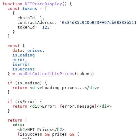
function
 NFTPriceDisplay
() {
  const
 tokens
 =
 [
    {
      chainId:
 1
,
      contractAddress:
 '0x34d85c9CDeB23FA97cb08333b511a
      tokenId:
 '123'
    }
  ]
  const
 {
    data
: 
prices
,
    isLoading
,
    error
,
    isError
,
    isSuccess
  } 
=
 useGetCollectiblePrices
(
tokens
)
  if
 (
isLoading
) {
    return
 <
div
>
Loading prices...
</
div
>
  }
  if
 (
isError
) {
    return
 <
div
>
Error: 
{
error
.
message
}
</
div
>
  }
  return
 (
    <
div
>
      <
h2
>
NFT Prices
</
h2
>
      {
isSuccess
 &&
 prices
 &&
 (
        <
ul
>