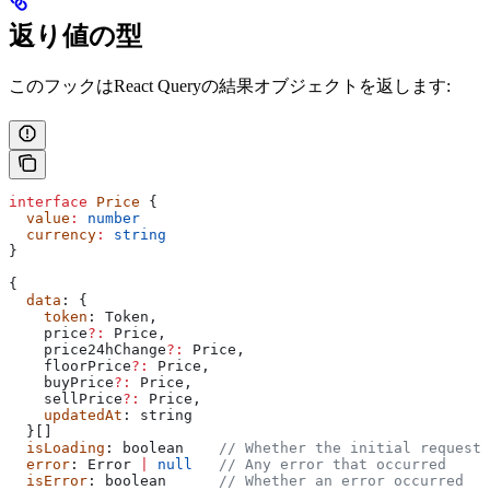
返り値の型
このフックはReact Queryの結果オブジェクトを返します:
interface
 Price
 {
  value
:
 number
  currency
:
 string
}
{
  data
: {
    token
: 
Token
,
    price
?:
 Price
,
    price24hChange
?:
 Price
,
    floorPrice
?:
 Price
,
    buyPrice
?:
 Price
,
    sellPrice
?:
 Price
,
    updatedAt
: 
string
  }[]
  isLoading
: 
boolean
    // Whether the initial request 
  error
: 
Error
 |
 null
   // Any error that occurred
  isError
: 
boolean
      // Whether an error occurred