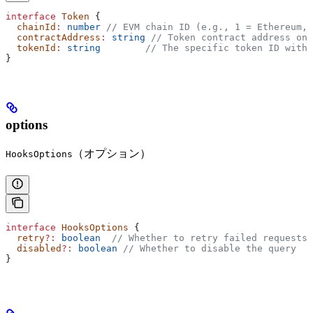
interface
 Token
 {
  chainId
:
 number
 // EVM chain ID (e.g., 1 = Ethereum, 
  contractAddress
:
 string
 // Token contract address on 
  tokenId
:
 string
        // The specific token ID withi
}
options
（オプション）
HooksOptions
interface
 HooksOptions
 {
  retry
?:
 boolean
  // Whether to retry failed requests 
  disabled
?:
 boolean
 // Whether to disable the query
}