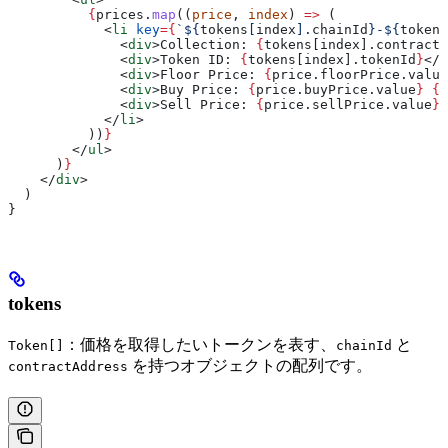
          {
prices
.
map
((
price
, 
index
) 
=>
 (
            <
li
 key
=
{
`
${
tokens
[
index
].
chainId
}
-
${
tokens
              <
div
>
Collection: 
{
tokens
[
index
].
contractA
              <
div
>
Token ID: 
{
tokens
[
index
].
tokenId
}
</
d
              <
div
>
Floor Price: 
{
price
.
floorPrice
.
value
              <
div
>
Buy Price: 
{
price
.
buyPrice
.
value
}
 {
p
              <
div
>
Sell Price: 
{
price
.
sellPrice
.
value
}
 
            </
li
>
          ))
}
        </
ul
>
      )
}
    </
div
>
  )
}
tokens
：価格を取得したいトークンを表す、
と
Token[]
chainId
を持つオブジェクトの配列です。
contractAddress