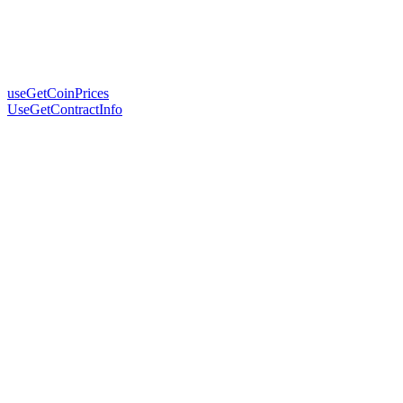
useGetCoinPrices
UseGetContractInfo