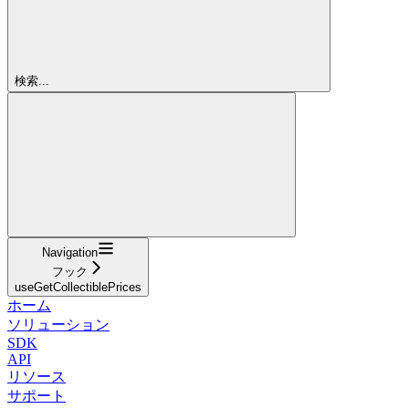
検索...
Navigation
フック
useGetCollectiblePrices
ホーム
ソリューション
SDK
API
リソース
サポート