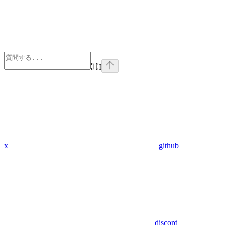
⌘
I
x
github
discord