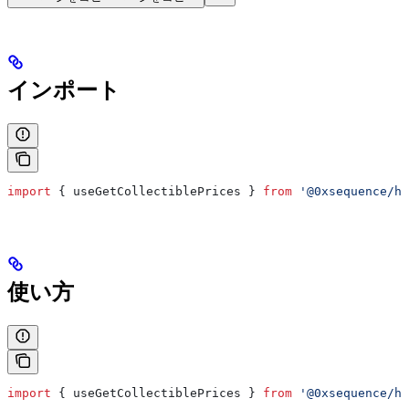
インポート
import
 { 
useGetCollectiblePrices
 } 
from
 '@0xsequence/ho
使い方
import
 { 
useGetCollectiblePrices
 } 
from
 '@0xsequence/ho