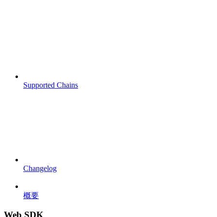
Supported Chains
Changelog
概要
Web SDK