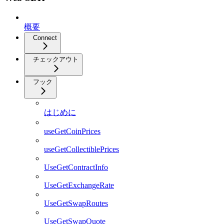
概要
Connect
チェックアウト
フック
はじめに
useGetCoinPrices
useGetCollectiblePrices
UseGetContractInfo
UseGetExchangeRate
UseGetSwapRoutes
UseGetSwapQuote