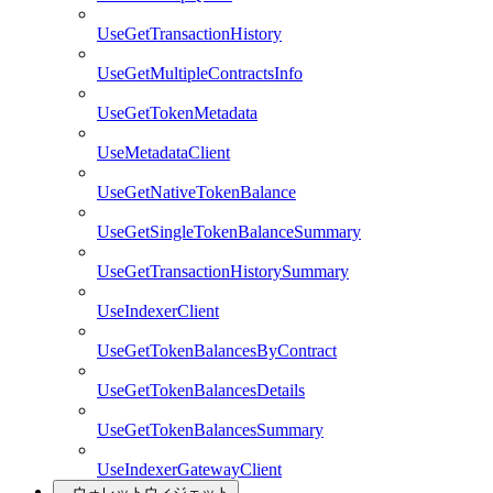
UseGetTransactionHistory
UseGetMultipleContractsInfo
UseGetTokenMetadata
UseMetadataClient
UseGetNativeTokenBalance
UseGetSingleTokenBalanceSummary
UseGetTransactionHistorySummary
UseIndexerClient
UseGetTokenBalancesByContract
UseGetTokenBalancesDetails
UseGetTokenBalancesSummary
UseIndexerGatewayClient
ウォレットウィジェット