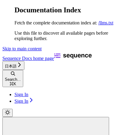
Documentation Index
Fetch the complete documentation index at:
/llms.txt
Use this file to discover all available pages before
exploring further.
Skip to main content
Sequence Docs
home page
日本語
Search...
⌘
K
Sign In
Sign In