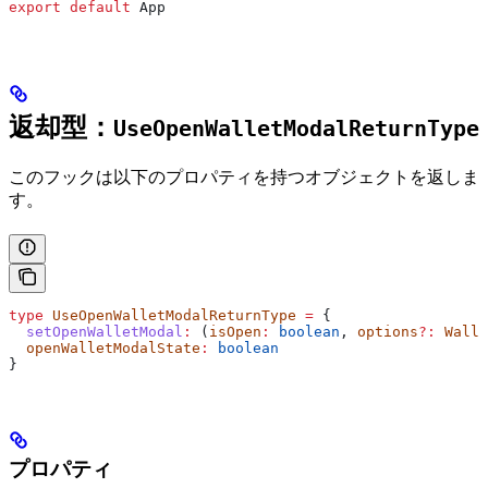
export
 default
 App
返却型：
UseOpenWalletModalReturnType
このフックは以下のプロパティを持つオブジェクトを返しま
す。
type
 UseOpenWalletModalReturnType
 =
 {
  setOpenWalletModal
:
 (
isOpen
:
 boolean
, 
options
?:
 Walle
  openWalletModalState
:
 boolean
}
プロパティ