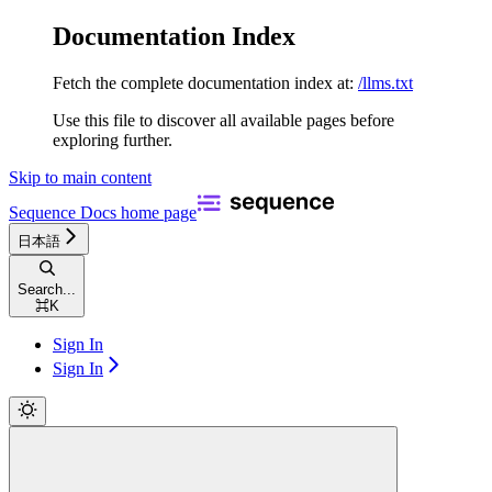
Documentation Index
Fetch the complete documentation index at:
/llms.txt
Use this file to discover all available pages before
exploring further.
Skip to main content
Sequence Docs
home page
日本語
Search...
⌘
K
Sign In
Sign In