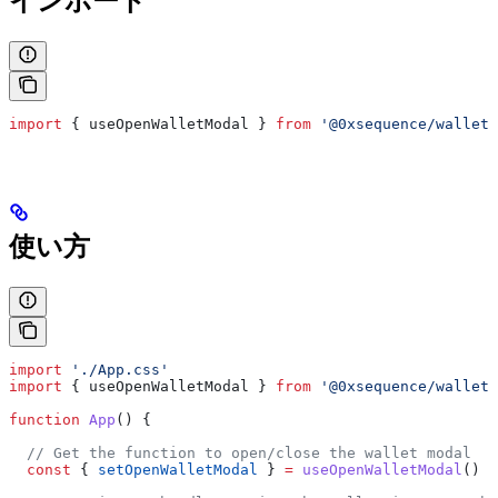
インポート
import
 { 
useOpenWalletModal
 } 
from
 '@0xsequence/wallet-
使い方
import
 './App.css'
import
 { 
useOpenWalletModal
 } 
from
 '@0xsequence/wallet-
function
 App
() {
  // Get the function to open/close the wallet modal
  const
 { 
setOpenWalletModal
 } 
=
 useOpenWalletModal
()