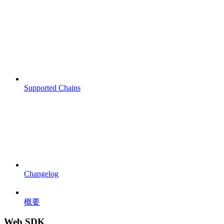
Supported Chains
Changelog
概要
Web SDK