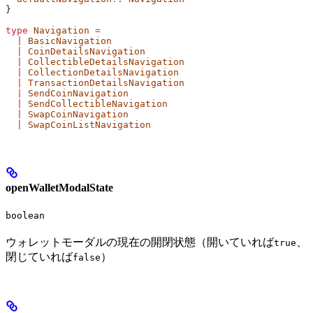
}
type
 Navigation
 =
  |
 BasicNavigation
  |
 CoinDetailsNavigation
  |
 CollectibleDetailsNavigation
  |
 CollectionDetailsNavigation
  |
 TransactionDetailsNavigation
  |
 SendCoinNavigation
  |
 SendCollectibleNavigation
  |
 SwapCoinNavigation
  |
 SwapCoinListNavigation
openWalletModalState
boolean
ウォレットモーダルの現在の開閉状態（開いていれば
、
true
閉じていれば
）
false