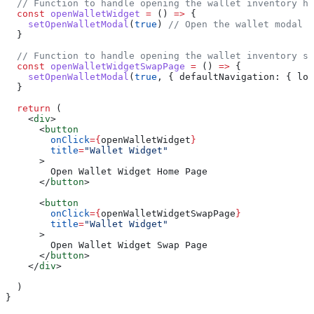
  // Function to handle opening the wallet inventory ho
  const
 openWalletWidget
 =
 () 
=>
 {
    setOpenWalletModal
(
true
) 
// Open the wallet modal t
  }
  // Function to handle opening the wallet inventory sw
  const
 openWalletWidgetSwapPage
 =
 () 
=>
 {
    setOpenWalletModal
(
true
, { 
defaultNavigation:
 { 
loc
  }
  return
 (
    <
div
>
      <
button
        onClick
=
{
openWalletWidget
}
        title
=
"Wallet Widget"
      >
        Open Wallet Widget Home Page
      </
button
>
      <
button
        onClick
=
{
openWalletWidgetSwapPage
}
        title
=
"Wallet Widget"
      >
        Open Wallet Widget Swap Page
      </
button
>
    </
div
>
  )
}