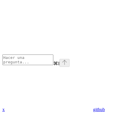
⌘
I
x
github