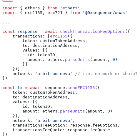
import
 { 
ethers
 } 
from
 'ethers'
import
 { 
erc1155
, 
erc721
 } 
from
 '@0xsequence/waas'
...
const
 response
 =
 await
 checkTransactionFeeOptions
({
    transactions:
 [
erc1155
({
        token:
 customTokenAddress
,
        to:
 destinationAddress
,
        values:
 [{
          id:
 tokenID
,
          amount:
 ethers
.
parseUnits
(
amount
, 
0
)
        }]
    })],
    network:
 'arbitrum-nova'
 // i.e. network or chainID
})
const
 tx
 =
 await
 sequence
.
sendERC1155
({
    token:
 customTokenAddress
,
    to:
 destinationAddress
,
    values:
 [{
        id:
 tokenID
,
        amount:
 ethers
.
parseUnits
(
amount
, 
0
)
    }],
    network:
 'arbitrum-nova'
,
    transactionsFeeOption:
 response
.
feeOptions
,
    transactionsFeeQuote:
 response
.
feeQuote
})