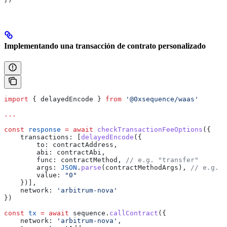
Implementando una transacción de contrato personalizado
import
 { 
delayedEncode
 } 
from
 '@0xsequence/waas'
...
const
 response
 =
 await
 checkTransactionFeeOptions
({
    transactions:
 [
delayedEncode
({
        to:
 contractAddress
,
        abi:
 contractAbi
,
        func:
 contractMethod
, 
// e.g. "transfer"
        args:
 JSON
.
parse
(
contractMethodArgs
), 
// e.g. [
        value:
 "0"
    })],
    network:
 'arbitrum-nova'
})
const
 tx
 =
 await
 sequence
.
callContract
({
    network:
 'arbitrum-nova'
,