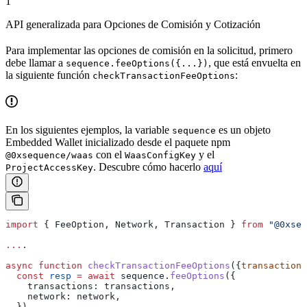
1
API generalizada para Opciones de Comisión y Cotización
Para implementar las opciones de comisión en la solicitud, primero
debe llamar a
, que está envuelta en
sequence.feeOptions({...})
la siguiente función
:
checkTransactionFeeOptions
En los siguientes ejemplos, la variable
es un objeto
sequence
Embedded Wallet inicializado desde el paquete npm
con el
y el
@0xsequence/waas
WaasConfigKey
. Descubre cómo hacerlo
aquí
ProjectAccessKey
import
 { 
FeeOption
, 
Network
, 
Transaction
 } 
from
 "@0xseq
...
.
async
 function
 checkTransactionFeeOptions
({
transactions
  const
 resp
 =
 await
 sequence
.
feeOptions
({
    transactions:
 transactions
,
    network:
 network
,
  })