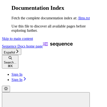
Documentation Index
Fetch the complete documentation index at:
/llms.txt
Use this file to discover all available pages before
exploring further.
Skip to main content
Sequence Docs
home page
Español
Search...
⌘
K
Sign In
Sign In