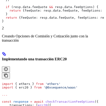
  if
 (
resp
.
data
.
feeQuote
 &&
 resp
.
data
.
feeOptions
) {
    return
 {
feeQuote:
 resp
.
data
.
feeQuote
, 
feeOptions:
 r
  }
  return
 {
feeQuote:
 resp
.
data
.
feeQuote
, 
feeOptions:
 res
}
2
Creando Opciones de Comisión y Cotización junto con la
transacción
Implementando una transacción ERC20
import
 { 
ethers
 } 
from
 'ethers'
import
 { 
erc20
 } 
from
 '@0xsequence/waas'
...
const
 response
 =
 await
 checkTransactionFeeOptions
({
    transactions:
 [
erc20
({