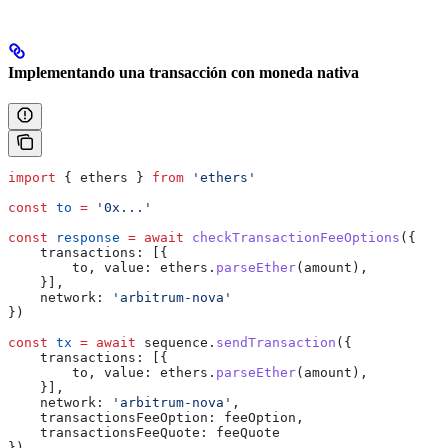
Implementando una transacción con moneda nativa
import
 { 
ethers
 } 
from
 'ethers'
const
 to
 =
 '0x...'
const
 response
 =
 await
 checkTransactionFeeOptions
({
    transactions:
 [{
        to
, 
value:
 ethers
.
parseEther
(
amount
),
    }],
    network:
 'arbitrum-nova'
})
const
 tx
 =
 await
 sequence
.
sendTransaction
({
    transactions:
 [{
        to
, 
value:
 ethers
.
parseEther
(
amount
),
    }],
    network:
 'arbitrum-nova'
,
    transactionsFeeOption:
 feeOption
,
    transactionsFeeQuote:
 feeQuote
})