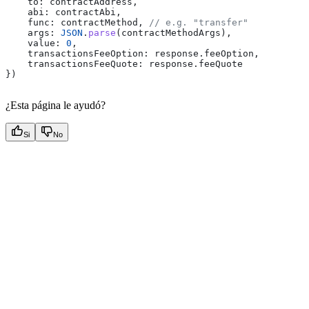
    to:
 contractAddress
,
    abi:
 contractAbi
,
    func:
 contractMethod
, 
// e.g. "transfer"
    args:
 JSON
.
parse
(
contractMethodArgs
),
    value:
 0
,
    transactionsFeeOption:
 response
.
feeOption
,
    transactionsFeeQuote:
 response
.
feeQuote
})
¿Esta página le ayudó?
Si
No