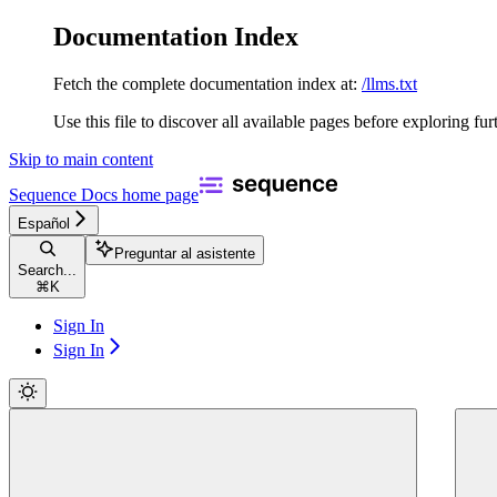
Documentation Index
Fetch the complete documentation index at:
/llms.txt
Use this file to discover all available pages before exploring fur
Skip to main content
Sequence Docs
home page
Español
Preguntar al asistente
Search...
⌘
K
Sign In
Sign In