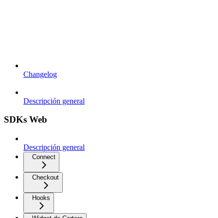
Changelog
Descripción general
SDKs Web
Descripción general
Connect
Checkout
Hooks