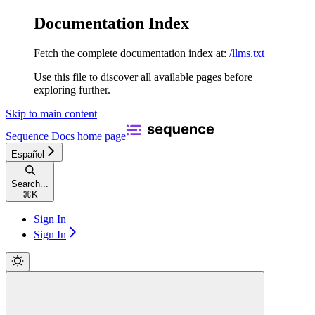
Documentation Index
Fetch the complete documentation index at:
/llms.txt
Use this file to discover all available pages before
exploring further.
Skip to main content
Sequence Docs
home page
Español
Search...
⌘
K
Sign In
Sign In