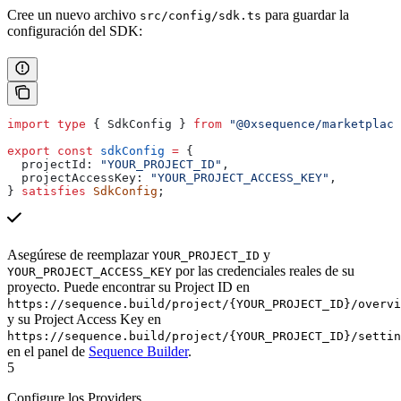
Cree un nuevo archivo
para guardar la
src/config/sdk.ts
configuración del SDK:
import
 type
 { 
SdkConfig
 } 
from
 "@0xsequence/marketplace
export
 const
 sdkConfig
 =
 {
  projectId:
 "YOUR_PROJECT_ID"
,
  projectAccessKey:
 "YOUR_PROJECT_ACCESS_KEY"
,
} 
satisfies
 SdkConfig
;
Asegúrese de reemplazar
y
YOUR_PROJECT_ID
por las credenciales reales de su
YOUR_PROJECT_ACCESS_KEY
proyecto. Puede encontrar su Project ID en
https://sequence.build/project/{YOUR_PROJECT_ID}/overvi
y su Project Access Key en
https://sequence.build/project/{YOUR_PROJECT_ID}/settin
en el panel de
Sequence Builder
.
5
Configure los Providers