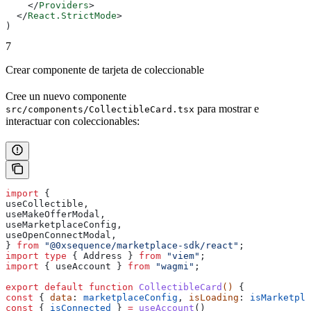
    </
Providers
>
  </
React.StrictMode
>
)
7
Crear componente de tarjeta de coleccionable
Cree un nuevo componente
para mostrar e
src/components/CollectibleCard.tsx
interactuar con coleccionables:
import
 {
useCollectible
,
useMakeOfferModal
,
useMarketplaceConfig
,
useOpenConnectModal
,
} 
from
 "@0xsequence/marketplace-sdk/react"
;
import
 type
 { 
Address
 } 
from
 "viem"
;
import
 { 
useAccount
 } 
from
 "wagmi"
;
export
 default
 function
 CollectibleCard
() 
{
const
 { 
data
: 
marketplaceConfig
, 
isLoading
: 
isMarketpla
const
 { 
isConnected
 } 
=
 useAccount
()