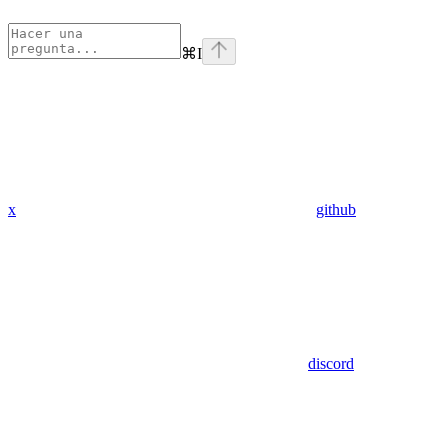
⌘
I
x
github
discord