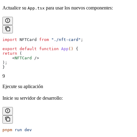
Actualice su
para usar los nuevos componentes:
App.tsx
import
 NFTCard
 from
 "./nft-card"
;
export
 default
 function
 App
() 
{
return
 (
    <
NFTCard
 />
);
}
9
Ejecute su aplicación
Inicie su servidor de desarrollo:
pnpm
 run
 dev