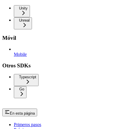
Unity
Unreal
Móvil
Mobile
Otros SDKs
Typescript
Go
En esta página
Primeros pasos