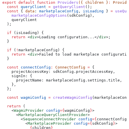
export
 default
 function
 Providers
({ 
children
 }
:
 Provide
  const
 queryClient
 =
 getQueryClient
();
  const
 { 
data
: 
marketplaceConfig
, 
isLoading
 } 
=
 useQue
    marketplaceConfigOptions
(
sdkConfig
),
    queryClient
  );
  if
 (
isLoading
) {
    return
 <
div
>
Loading configuration...
</
div
>
;
  }
  if
 (
!
marketplaceConfig
) {
    return
 <
div
>
Failed to load marketplace configuratio
  }
  const
 connectConfig
:
 ConnectConfig
 =
 {
    projectAccessKey:
 sdkConfig
.
projectAccessKey
,
    signIn:
 {
      projectName:
 marketplaceConfig
.
settings
.
title
,
    },
  };
  const
 wagmiConfig
 =
 createWagmiConfig
(
marketplaceConf
  return
 (
    <
WagmiProvider
 config
=
{
wagmiConfig
}
>
      <
MarketplaceQueryClientProvider
>
        <
SequenceConnectProvider
 config
=
{
connectConfig
}
          <
MarketplaceProvider
 config
=
{
sdkConfig
}
>
            {
children
}