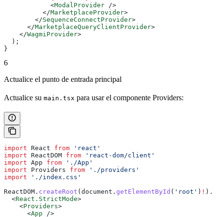
            <
ModalProvider
 />
          </
MarketplaceProvider
>
        </
SequenceConnectProvider
>
      </
MarketplaceQueryClientProvider
>
    </
WagmiProvider
>
  );
}
6
Actualice el punto de entrada principal
Actualice su
para usar el componente Providers:
main.tsx
import
 React
 from
 'react'
import
 ReactDOM
 from
 'react-dom/client'
import
 App
 from
 './App'
import
 Providers
 from
 './providers'
import
 './index.css'
ReactDOM
.
createRoot
(
document
.
getElementById
(
'root'
)
!
).
r
  <
React.StrictMode
>
    <
Providers
>
      <
App
 />