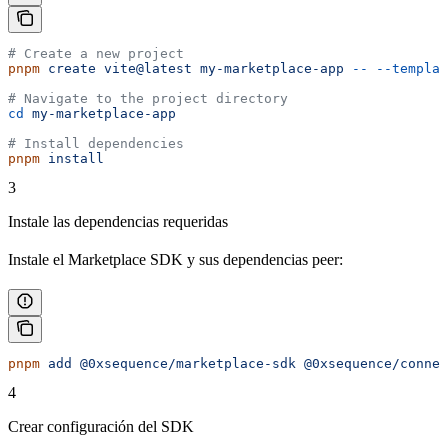
# Create a new project
pnpm
 create
 vite@latest
 my-marketplace-app
 --
 --templat
# Navigate to the project directory
cd
 my-marketplace-app
# Install dependencies
pnpm
 install
3
Instale las dependencias requeridas
Instale el Marketplace SDK y sus dependencias peer:
pnpm
 add
 @0xsequence/marketplace-sdk
 @0xsequence/connec
4
Crear configuración del SDK