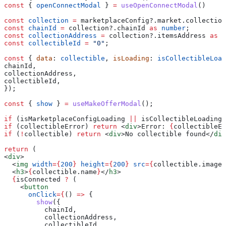
const
 { 
openConnectModal
 } 
=
 useOpenConnectModal
()
const
 collection
 =
 marketplaceConfig
?.
market
.
collection
const
 chainId
 =
 collection
?.
chainId
 as
 number
;
const
 collectionAddress
 =
 collection
?.
itemsAddress
 as
 A
const
 collectibleId
 =
 "0"
;
const
 { 
data
: 
collectible
, 
isLoading
: 
isCollectibleLoad
chainId
,
collectionAddress
,
collectibleId
,
});
const
 { 
show
 } 
=
 useMakeOfferModal
();
if
 (
isMarketplaceConfigLoading
 ||
 isCollectibleLoading
)
if
 (
collectibleError
) 
return
 <
div
>
Error: 
{
collectibleEr
if
 (
!
collectible
) 
return
 <
div
>
No collectible found
</
div
return
 (
<
div
>
  <
img
 width
=
{
200
}
 height
=
{
200
}
 src
=
{
collectible
.
image
}
  <
h3
>
{
collectible
.
name
}
</
h3
>
  {
isConnected
 ?
 (
    <
button
      onClick
=
{
() 
=>
 {
        show
({
          chainId
,
          collectionAddress
,
          collectibleId
,