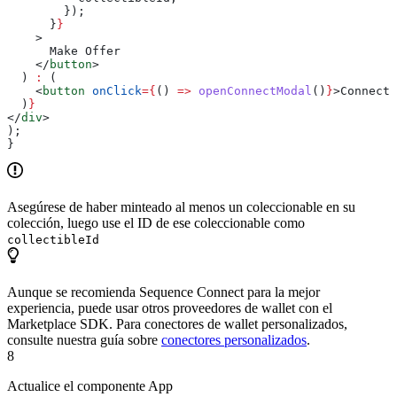
        });
      }
}
    >
      Make Offer
    </
button
>
  ) 
:
 (
    <
button
 onClick
=
{
() 
=>
 openConnectModal
()
}
>
Connect 
  )
}
</
div
>
);
}
Asegúrese de haber minteado al menos un coleccionable en su
colección, luego use el ID de ese coleccionable como
collectibleId
Aunque se recomienda Sequence Connect para la mejor
experiencia, puede usar otros proveedores de wallet con el
Marketplace SDK. Para conectores de wallet personalizados,
consulte nuestra guía sobre
conectores personalizados
.
8
Actualice el componente App