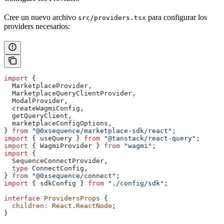
Cree un nuevo archivo
para configurar los
src/providers.tsx
providers necesarios:
import
 {
  MarketplaceProvider
,
  MarketplaceQueryClientProvider
,
  ModalProvider
,
  createWagmiConfig
,
  getQueryClient
,
  marketplaceConfigOptions
,
} 
from
 "@0xsequence/marketplace-sdk/react"
;
import
 { 
useQuery
 } 
from
 "@tanstack/react-query"
;
import
 { 
WagmiProvider
 } 
from
 "wagmi"
;
import
 {
  SequenceConnectProvider
,
  type
 ConnectConfig
,
} 
from
 "@0xsequence/connect"
;
import
 { 
sdkConfig
 } 
from
 "./config/sdk"
;
interface
 ProvidersProps
 {
  children
:
 React
.
ReactNode
;
}