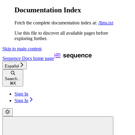
Documentation Index
Fetch the complete documentation index at:
/llms.txt
Use this file to discover all available pages before
exploring further.
Skip to main content
Sequence Docs
home page
Español
Search...
⌘
K
Sign In
Sign In