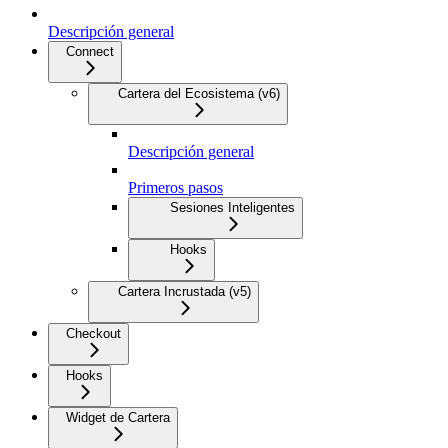
Descripción general
Connect
Cartera del Ecosistema (v6)
Descripción general
Primeros pasos
Sesiones Inteligentes
Hooks
Cartera Incrustada (v5)
Checkout
Hooks
Widget de Cartera