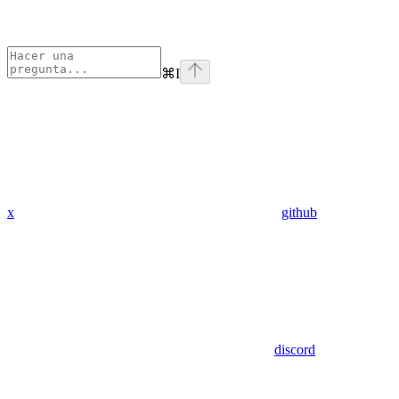
⌘
I
x
github
discord