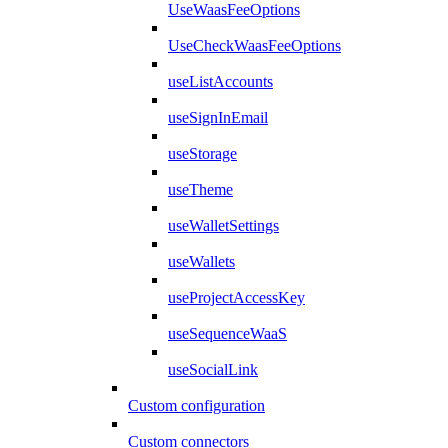
UseWaasFeeOptions
UseCheckWaasFeeOptions
useListAccounts
useSignInEmail
useStorage
useTheme
useWalletSettings
useWallets
useProjectAccessKey
useSequenceWaaS
useSocialLink
Custom configuration
Custom connectors