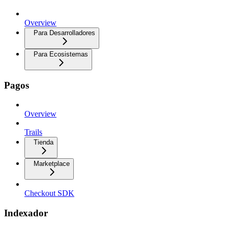
Overview
Para Desarrolladores
Para Ecosistemas
Pagos
Overview
Trails
Tienda
Marketplace
Checkout SDK
Indexador