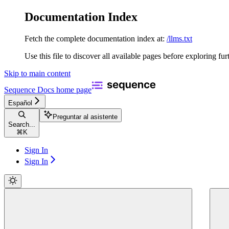
Documentation Index
Fetch the complete documentation index at:
/llms.txt
Use this file to discover all available pages before exploring fur
Skip to main content
Sequence Docs
home page
Español
Preguntar al asistente
Search...
⌘
K
Sign In
Sign In