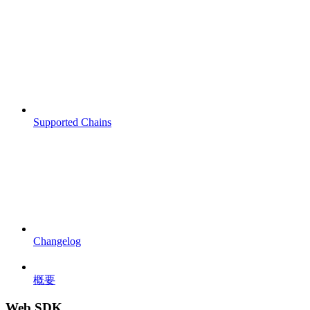
Supported Chains
Changelog
概要
Web SDK