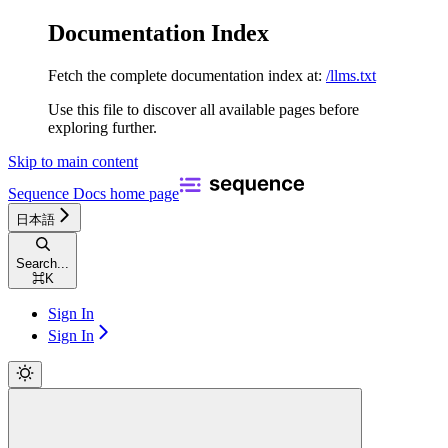
Documentation Index
Fetch the complete documentation index at:
/llms.txt
Use this file to discover all available pages before
exploring further.
Skip to main content
Sequence Docs
home page
日本語
Search...
⌘
K
Sign In
Sign In