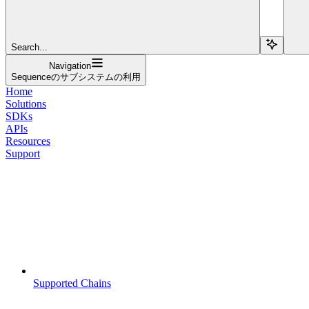
Search...
Navigation
Sequenceのサブシステムの利用
Home
Solutions
SDKs
APIs
Resources
Support
Supported Chains