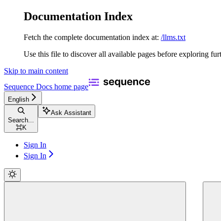
Documentation Index
Fetch the complete documentation index at:
/llms.txt
Use this file to discover all available pages before exploring fur
Skip to main content
Sequence Docs
home page
English
Ask Assistant
Search...
⌘
K
Sign In
Sign In