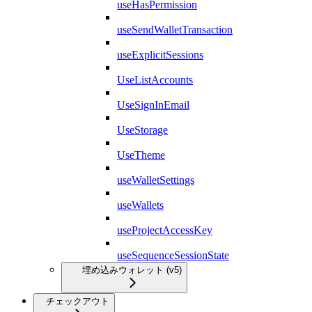
useHasPermission
useSendWalletTransaction
useExplicitSessions
UseListAccounts
UseSignInEmail
UseStorage
UseTheme
useWalletSettings
useWallets
useProjectAccessKey
useSequenceSessionState
埋め込みウォレット (v5)
チェックアウト