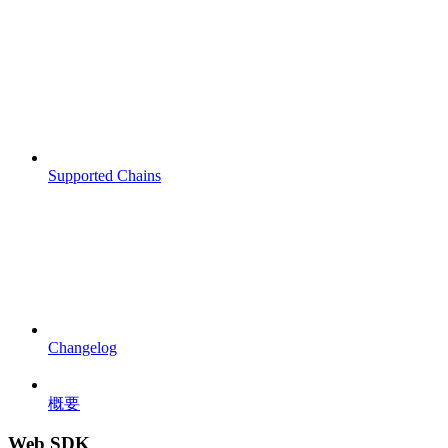
Supported Chains
Changelog
概要
Web SDK