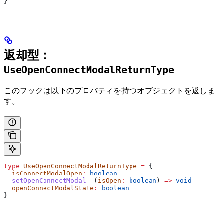
}
返却型：
UseOpenConnectModalReturnType
このフックは以下のプロパティを持つオブジェクトを返しま
す。
type
 UseOpenConnectModalReturnType
 =
 {
  isConnectModalOpen
:
 boolean
  setOpenConnectModal
:
 (
isOpen
:
 boolean
) 
=>
 void
  openConnectModalState
:
 boolean
}