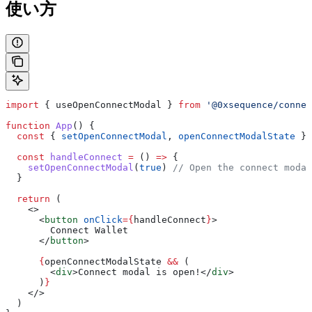
使い方
import
 { 
useOpenConnectModal
 } 
from
 '@0xsequence/connec
function
 App
() {
  const
 { 
setOpenConnectModal
, 
openConnectModalState
 } 
  const
 handleConnect
 =
 () 
=>
 {
    setOpenConnectModal
(
true
) 
// Open the connect modal
  }
  return
 (
    <>
      <
button
 onClick
=
{
handleConnect
}
>
        Connect Wallet
      </
button
>
      {
openConnectModalState
 &&
 (
        <
div
>
Connect modal is open!
</
div
>
      )
}
    </>
  )