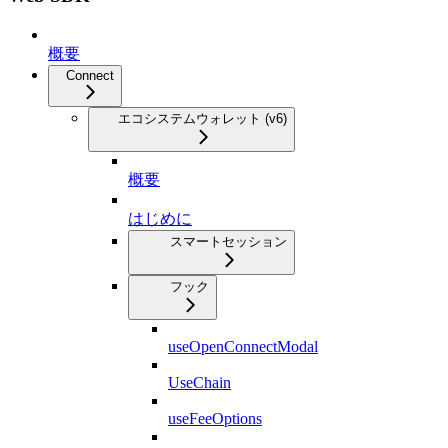
概要
Connect
エコシステムウォレット (v6)
概要
はじめに
スマートセッション
フック
useOpenConnectModal
UseChain
useFeeOptions