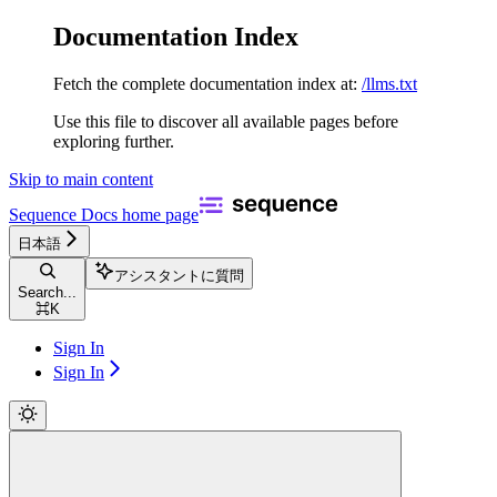
Documentation Index
Fetch the complete documentation index at:
/llms.txt
Use this file to discover all available pages before
exploring further.
Skip to main content
Sequence Docs
home page
日本語
アシスタントに質問
Search...
⌘
K
Sign In
Sign In