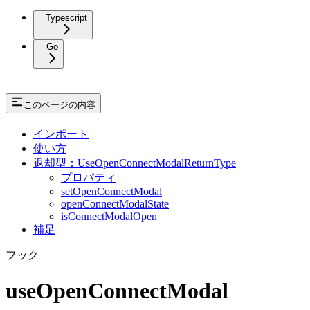
Typescript
Go
このページの内容
インポート
使い方
返却型：UseOpenConnectModalReturnType
プロパティ
setOpenConnectModal
openConnectModalState
isConnectModalOpen
補足
フック
useOpenConnectModal