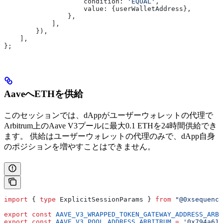
                    condition:
 'EQUAL'
,
                    value:
 {
userWalletAddress
},
                },
            ],
        }),
    ],
};
AaveへETHを供給
このセッションでは、dAppがユーザーウォレットの代理で
Arbitrum上のAave V3プールに最大0.1 ETHを24時間供給でき
ます。 供給はユーザーウォレットの代理のみで、dApp自身
のポジションを増やすことはできません。
import
 { 
type
 ExplicitSessionParams
 } 
from
 "@0xsequence
export
 const
 AAVE_V3_WRAPPED_TOKEN_GATEWAY_ADDRESS_ARBI
export
 const
 AAVE_V3_POOL_ADDRESS_ARBITRUM
 =
 '0x794a613