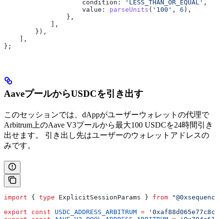
                    condition:
 'LESS_THAN_OR_EQUAL'
,
                    value:
 parseUnits
(
'100'
, 
6
),
                },
            ],
        }),
    ],
};
AaveプールからUSDCを引き出す
このセッションでは、dAppがユーザーウォレットの代理で
Arbitrum上のAave V3プールから最大100 USDCを24時間引き
出せます。 引き出し先はユーザーのウォレットアドレスの
みです。
import
 { 
type
 ExplicitSessionParams
 } 
from
 "@0xsequence
export
 const
 USDC_ADDRESS_ARBITRUM
 =
 '0xaf88d065e77c8cC