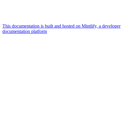
This documentation is built and hosted on Mintlify, a developer
documentation platform