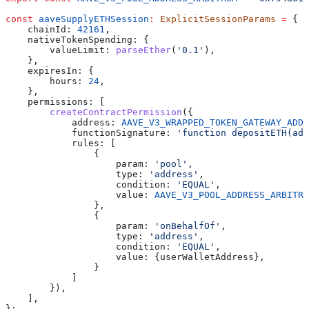
const
 aaveSupplyETHSession
:
 ExplicitSessionParams
 =
 {
    chainId:
 42161
,
    nativeTokenSpending:
 {
        valueLimit:
 parseEther
(
'0.1'
),
    },
    expiresIn:
 {
        hours:
 24
,
    },
    permissions:
 [
        createContractPermission
({
            address:
 AAVE_V3_WRAPPED_TOKEN_GATEWAY_ADDR
            functionSignature:
 'function depositETH(add
            rules:
 [
                {
                    param:
 'pool'
,
                    type:
 'address'
,
                    condition:
 'EQUAL'
,
                    value:
 AAVE_V3_POOL_ADDRESS_ARBITRU
                },
                {
                    param:
 'onBehalfOf'
,
                    type:
 'address'
,
                    condition:
 'EQUAL'
,
                    value:
 {
userWalletAddress
},
                }
            ]
        }),
    ],
};