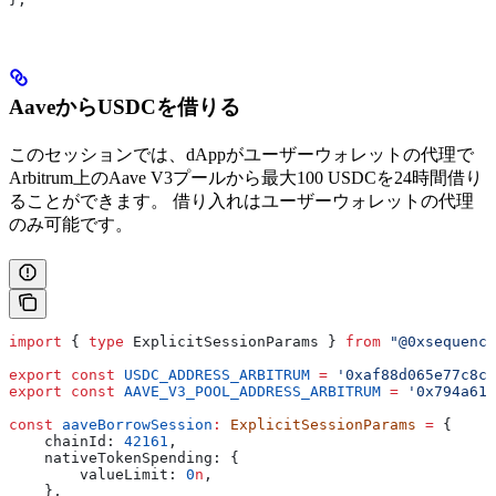
AaveからUSDCを借りる
このセッションでは、dAppがユーザーウォレットの代理で
Arbitrum上のAave V3プールから最大100 USDCを24時間借り
ることができます。 借り入れはユーザーウォレットの代理
のみ可能です。
import
 { 
type
 ExplicitSessionParams
 } 
from
 "@0xsequence
export
 const
 USDC_ADDRESS_ARBITRUM
 =
 '0xaf88d065e77c8cC
export
 const
 AAVE_V3_POOL_ADDRESS_ARBITRUM
 =
 '0x794a613
const
 aaveBorrowSession
:
 ExplicitSessionParams
 =
 {
    chainId:
 42161
,
    nativeTokenSpending:
 {
        valueLimit:
 0
n
,
    },