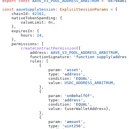
export
 const
 AAVE_V3_POOL_ADDRESS_ARBITRUM
 =
 '0x794a613
const
 aaveSupplySession
:
 ExplicitSessionParams
 =
 {
    chainId:
 42161
,
    nativeTokenSpending:
 {
        valueLimit:
 0
n
,
    },
    expiresIn:
 {
        hours:
 24
,
    },
    permissions:
 [
        createContractPermission
({
            address:
 AAVE_V3_POOL_ADDRESS_ARBITRUM
,
            functionSignature:
 'function supply(address
            rules:
 [
                {
                    param:
 'asset'
,
                    type:
 'address'
,
                    condition:
 'EQUAL'
,
                    value:
 USDC_ADDRESS_ARBITRUM
,
                },
                {
                    param:
 'onBehalfOf'
,
                    type:
 'address'
,
                    condition:
 'EQUAL'
,
                    value:
 {
userWalletAddress
},
                },
                {
                    param:
 'amount'
,
                    type:
 'uint256'
,