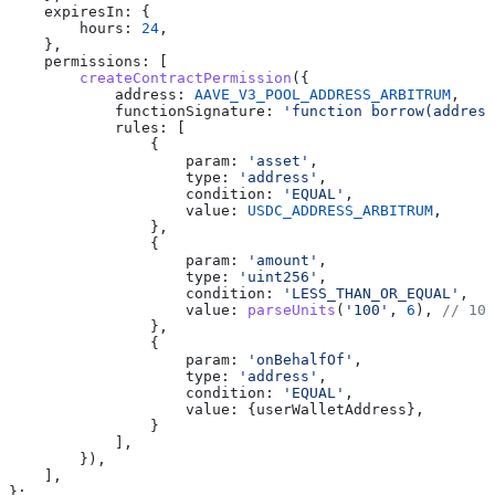
    expiresIn:
 {
        hours:
 24
,
    },
    permissions:
 [
        createContractPermission
({
            address:
 AAVE_V3_POOL_ADDRESS_ARBITRUM
,
            functionSignature:
 'function borrow(address
            rules:
 [
                {
                    param:
 'asset'
,
                    type:
 'address'
,
                    condition:
 'EQUAL'
,
                    value:
 USDC_ADDRESS_ARBITRUM
,
                },
                {
                    param:
 'amount'
,
                    type:
 'uint256'
,
                    condition:
 'LESS_THAN_OR_EQUAL'
,
                    value:
 parseUnits
(
'100'
, 
6
), 
// 100
                },
                {
                    param:
 'onBehalfOf'
,
                    type:
 'address'
,
                    condition:
 'EQUAL'
,
                    value:
 {
userWalletAddress
},
                }
            ],
        }),
    ],
};