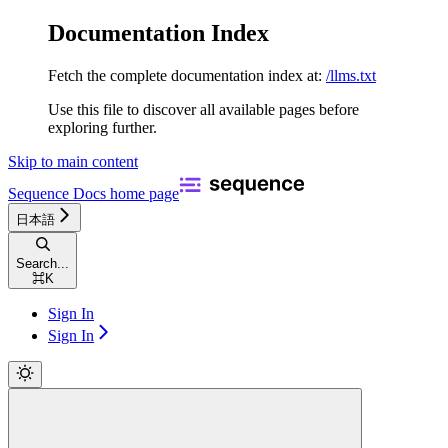
Documentation Index
Fetch the complete documentation index at:
/llms.txt
Use this file to discover all available pages before
exploring further.
Skip to main content
Sequence Docs
home page
日本語
Search...
⌘
K
Sign In
Sign In