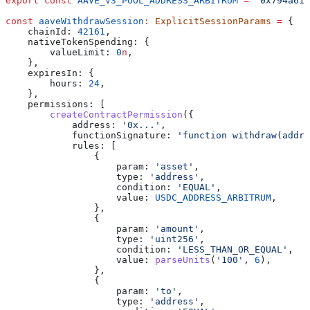
export
 const
 AAVE_V3_POOL_ADDRESS_ARBITRUM
 =
 '0x794a613
const
 aaveWithdrawSession
:
 ExplicitSessionParams
 =
 {
    chainId:
 42161
,
    nativeTokenSpending:
 {
        valueLimit:
 0
n
,
    },
    expiresIn:
 {
        hours:
 24
,
    },
    permissions:
 [
        createContractPermission
({
            address:
 '0x...'
,
            functionSignature:
 'function withdraw(addre
            rules:
 [
                {
                    param:
 'asset'
,
                    type:
 'address'
,
                    condition:
 'EQUAL'
,
                    value:
 USDC_ADDRESS_ARBITRUM
,
                },
                {
                    param:
 'amount'
,
                    type:
 'uint256'
,
                    condition:
 'LESS_THAN_OR_EQUAL'
,
                    value:
 parseUnits
(
'100'
, 
6
),
                },
                {
                    param:
 'to'
,
                    type:
 'address'
,