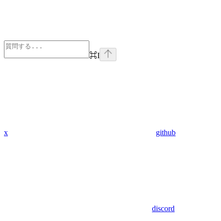
⌘
I
x
github
discord