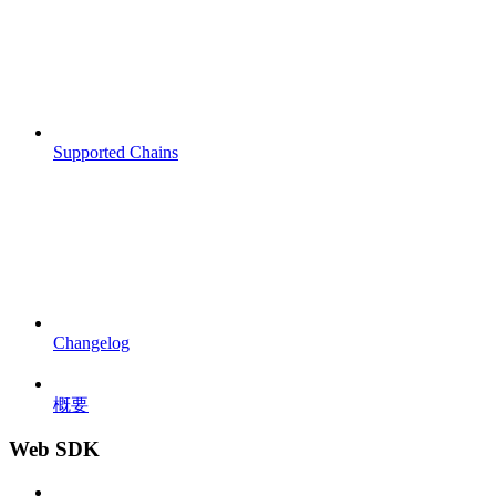
Supported Chains
Changelog
概要
Web SDK