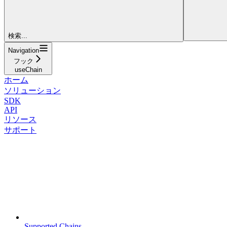
検索...
Navigation
フック
useChain
ホーム
ソリューション
SDK
API
リソース
サポート
Supported Chains