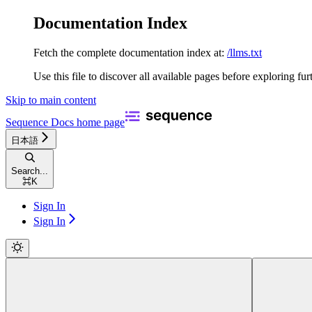
Documentation Index
Fetch the complete documentation index at:
/llms.txt
Use this file to discover all available pages before exploring fur
Skip to main content
Sequence Docs
home page
日本語
Search...
⌘
K
Sign In
Sign In