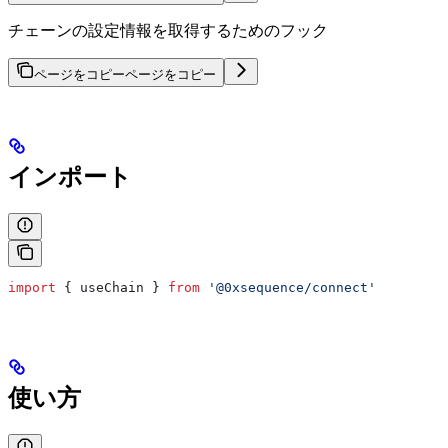
チェーンの設定情報を取得するためのフック
ページをコピー
ページをコピー
インポート
import
 { 
useChain
 } 
from
 '@0xsequence/connect'
使い方