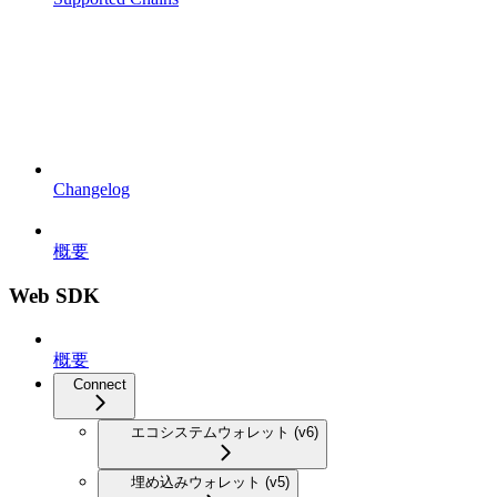
Changelog
概要
Web SDK
概要
Connect
エコシステムウォレット (v6)
埋め込みウォレット (v5)