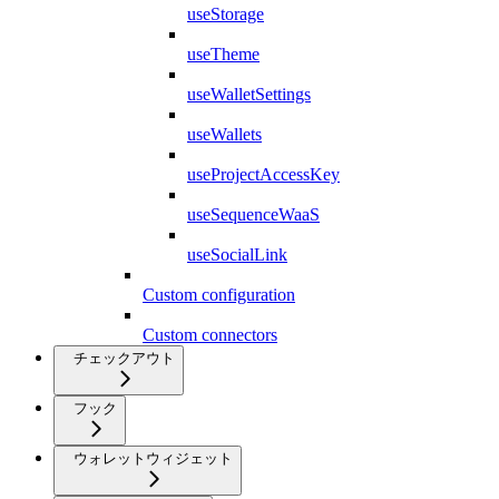
useStorage
useTheme
useWalletSettings
useWallets
useProjectAccessKey
useSequenceWaaS
useSocialLink
Custom configuration
Custom connectors
チェックアウト
フック
ウォレットウィジェット