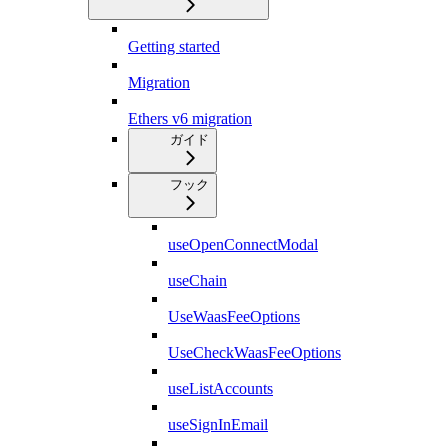
Getting started
Migration
Ethers v6 migration
ガイド
フック
useOpenConnectModal
useChain
UseWaasFeeOptions
UseCheckWaasFeeOptions
useListAccounts
useSignInEmail