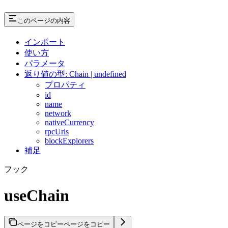
このページの内容
インポート
使い方
パラメータ
返り値の型: Chain | undefined
プロパティ
id
name
network
nativeCurrency
rpcUrls
blockExplorers
補足
フック
useChain
ページをコピー
ページをコピー