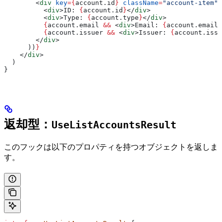
        <
div
 key
=
{
account
.
id
}
 className
=
"account-item"
>
          <
div
>
ID: 
{
account
.
id
}
</
div
>
          <
div
>
Type: 
{
account
.
type
}
</
div
>
          {
account
.
email
 &&
 <
div
>
Email: 
{
account
.
email
}
          {
account
.
issuer
 &&
 <
div
>
Issuer: 
{
account
.
issu
        </
div
>
      ))
}
    </
div
>
  )
}
返却型：
UseListAccountsResult
このフックは以下のプロパティを持つオブジェクトを返しま
す。