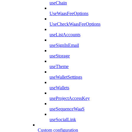
useChain
UseWaasFeeOptions
UseCheckWaasFeeOptions
useListAccounts
useSignInEmail
useStorage
useTheme
useWalletSettings
useWallets
useProjectAccessKey
useSequenceWaaS
useSocialLink
Custom configuration