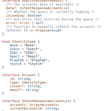
interface
 UseListAccountsResult
 {
  /** The accounts data if available */
  data
?:
 IntentResponseAccountList
  /** Whether the query is currently loading */
  isLoading
:
 boolean
  /** Any error that occurred during the query */
  error
:
 Error
 |
 null
  /** Function to manually refetch the accounts */
  refetch
:
 () 
=>
 Promise
<
void
>
}
enum
 IdentityType
 {
    None
 =
 "None"
,
    Guest
 =
 "Guest"
,
    OIDC
 =
 "OIDC"
,
    Email
 =
 "Email"
,
    PlayFab
 =
 "PlayFab"
,
    Stytch
 =
 "Stytch"
}
interface
 Account
 {
    id
:
 string
;
    type
:
 IdentityType
;
    issuer
?:
 string
;
    email
?:
 string
;
}
interface
 IntentResponseAccountList
 {
    accounts
:
 Array
<
Account
>;
    currentAccountId
:
 string
;