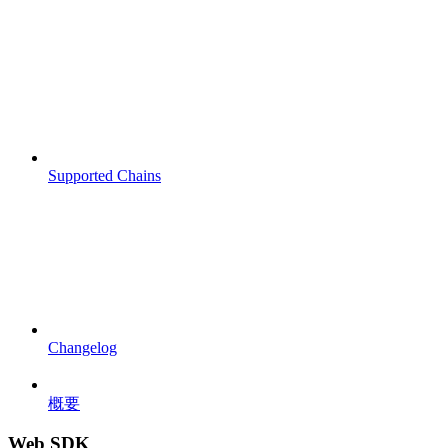
Supported Chains
Changelog
概要
Web SDK