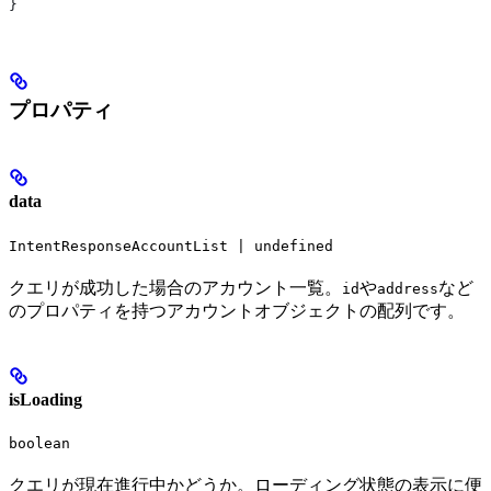
}
プロパティ
data
IntentResponseAccountList | undefined
クエリが成功した場合のアカウント一覧。
や
など
id
address
のプロパティを持つアカウントオブジェクトの配列です。
isLoading
boolean
クエリが現在進行中かどうか。ローディング状態の表示に便