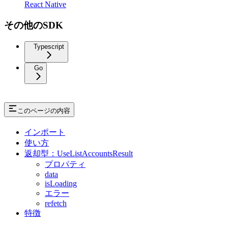
React Native
その他のSDK
Typescript
Go
このページの内容
インポート
使い方
返却型：UseListAccountsResult
プロパティ
data
isLoading
エラー
refetch
特徴