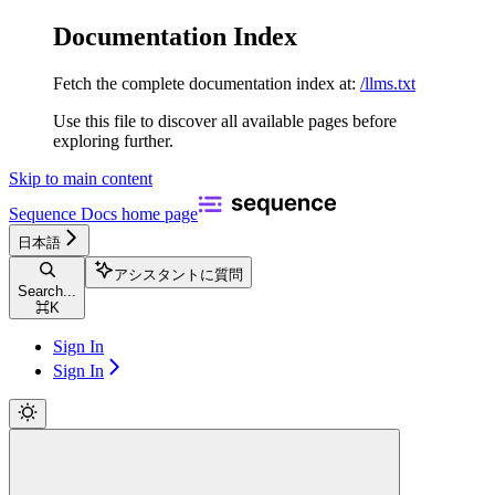
Documentation Index
Fetch the complete documentation index at:
/llms.txt
Use this file to discover all available pages before
exploring further.
Skip to main content
Sequence Docs
home page
日本語
アシスタントに質問
Search...
⌘
K
Sign In
Sign In