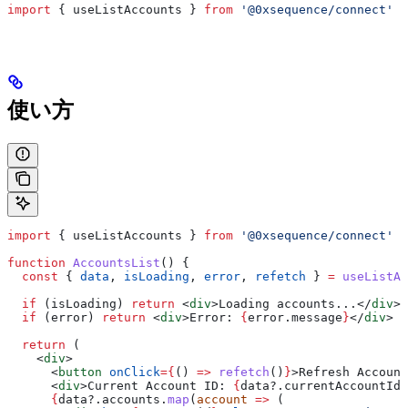
import
 { 
useListAccounts
 } 
from
 '@0xsequence/connect'
使い方
import
 { 
useListAccounts
 } 
from
 '@0xsequence/connect'
function
 AccountsList
() {
  const
 { 
data
, 
isLoading
, 
error
, 
refetch
 } 
=
 useListAc
  if
 (
isLoading
) 
return
 <
div
>
Loading accounts...
</
div
>
  if
 (
error
) 
return
 <
div
>
Error: 
{
error
.
message
}
</
div
>
  return
 (
    <
div
>
      <
button
 onClick
=
{
() 
=>
 refetch
()
}
>
Refresh Account
      <
div
>
Current Account ID: 
{
data
?.
currentAccountId
}
      {
data
?.
accounts
.
map
(
account
 =>
 (