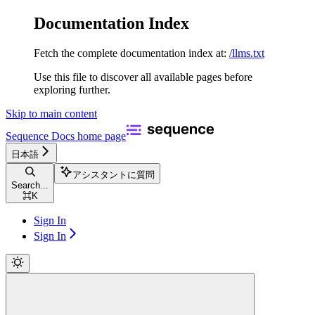
Documentation Index
Fetch the complete documentation index at:
/llms.txt
Use this file to discover all available pages before
exploring further.
Skip to main content
Sequence Docs
home page
日本語
アシスタントに質問
Search...
⌘
K
Sign In
Sign In