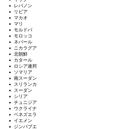
レバノン
リビア
マカオ
マリ
モルドバ
モロッコ
ネパール
ニカラグア
北朝鮮
カタール
ロシア連邦
ソマリア
南スーダン
スリランカ
スーダン
シリア
チュニジア
ウクライナ
ベネズエラ
イエメン
ジンバブエ