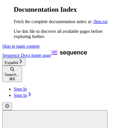
Documentation Index
Fetch the complete documentation index at:
/llms.txt
Use this file to discover all available pages before
exploring further.
Skip to main content
Sequence Docs
home page
Español
Search...
⌘
K
Sign In
Sign In