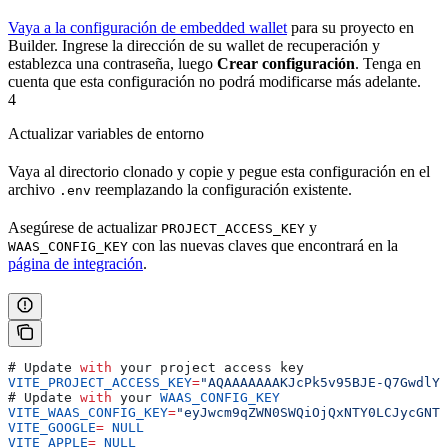
Vaya a la configuración de embedded wallet
para su proyecto en
Builder. Ingrese la dirección de su wallet de recuperación y
establezca una contraseña, luego
Crear configuración
. Tenga en
cuenta que esta configuración no podrá modificarse más adelante.
4
Actualizar variables de entorno
Vaya al directorio clonado y copie y pegue esta configuración en el
archivo
reemplazando la configuración existente.
.env
Asegúrese de actualizar
y
PROJECT_ACCESS_KEY
con las nuevas claves que encontrará en la
WAAS_CONFIG_KEY
página de integración
.
# 
Update
 with
 your
 project
 access
 key
VITE_PROJECT_ACCESS_KEY
=
"AQAAAAAAAKJcPk5v95BJE-Q7GwdlY9
# 
Update
 with
 your
 WAAS_CONFIG_KEY
VITE_WAAS_CONFIG_KEY
=
"eyJwcm9qZWN0SWQiOjQxNTY0LCJycGNTZ
VITE_GOOGLE
=
 NULL
VITE_APPLE
=
 NULL