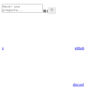
⌘
I
x
github
discord