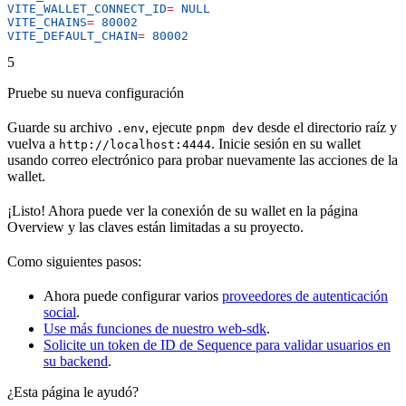
VITE_WALLET_CONNECT_ID
=
 NULL
VITE_CHAINS
=
 80002
VITE_DEFAULT_CHAIN
=
 80002
5
Pruebe su nueva configuración
Guarde su archivo
, ejecute
desde el directorio raíz y
.env
pnpm dev
vuelva a
. Inicie sesión en su wallet
http://localhost:4444
usando correo electrónico para probar nuevamente las acciones de la
wallet.
¡Listo! Ahora puede ver la conexión de su wallet en la página
Overview y las claves están limitadas a su proyecto.
Como siguientes pasos:
Ahora puede configurar varios
proveedores de autenticación
social
.
Use más funciones de nuestro web-sdk
.
Solicite un token de ID de Sequence para validar usuarios en
su backend
.
¿Esta página le ayudó?