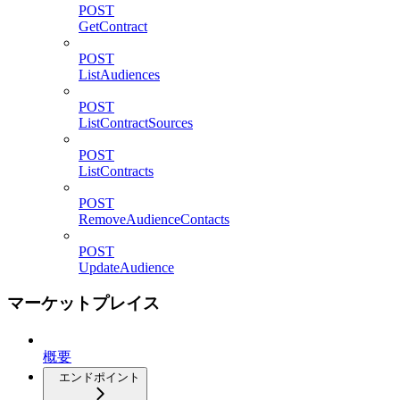
POST
GetContract
POST
ListAudiences
POST
ListContractSources
POST
ListContracts
POST
RemoveAudienceContacts
POST
UpdateAudience
マーケットプレイス
概要
エンドポイント