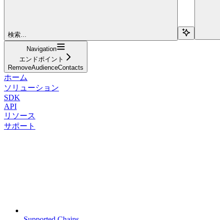
検索...
Navigation
エンドポイント
RemoveAudienceContacts
ホーム
ソリューション
SDK
API
リソース
サポート
Supported Chains