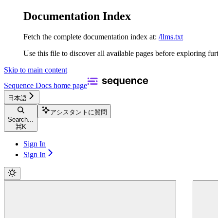
Documentation Index
Fetch the complete documentation index at:
/llms.txt
Use this file to discover all available pages before exploring fur
Skip to main content
Sequence Docs
home page
日本語
アシスタントに質問
Search...
⌘
K
Sign In
Sign In