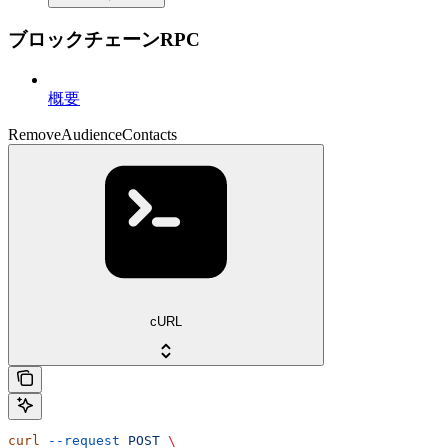
ブロックチェーンRPC
概要
RemoveAudienceContacts
cURL
curl
 --request
 POST
 \