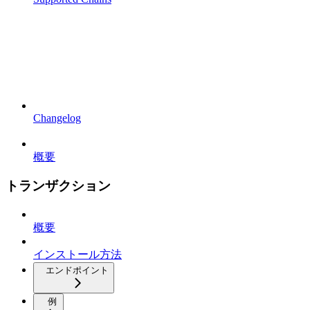
Changelog
概要
トランザクション
概要
インストール方法
エンドポイント
例