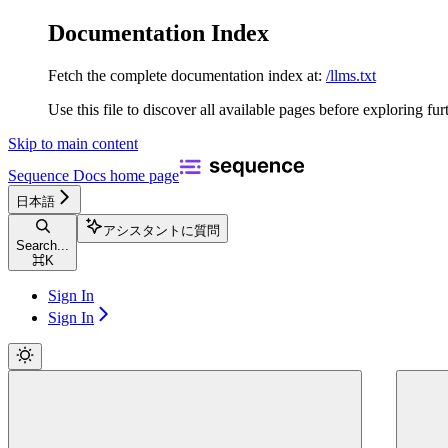
Documentation Index
Fetch the complete documentation index at:
/llms.txt
Use this file to discover all available pages before exploring fur
Skip to main content
Sequence Docs
home page
日本語
アシスタントに質問
Search...
⌘
K
Sign In
Sign In