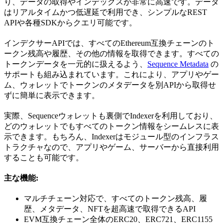
り、データの取得やインデックスが非常に高速です。データ
はリアルタイムかつ低遅延で利用でき、シンプルなREST
APIや各種SDKからクエリ可能です。
インデクサーAPIでは、すべてのEthereum互換チェーンのト
ークン残高や履歴、その他の情報を取得できます。すべての
トークンデータを一元的に扱えるよう、
Sequence Metadata
の
サポートも組み込まれています。これにより、アプリやゲー
ム、ウォレットでトークンのメタデータを別APIから取得せ
ずに簡単に表示できます。
実際、Sequenceウォレットも裏側でIndexerを利用しており、
どのウォレットでもすべてのトークン情報をシームレスに表
示できます。もちろん、Indexerはモジュール型のインフラス
トラクチャなので、アプリやゲーム、サーバーから直接利用
することも可能です。
主な機能:
マルチチェーン対応で、すべてのトークン残高、履
歴、メタデータ、NFTを超高速で取得できるAPI
EVM互換チェーン全体のERC20、ERC721、ERC1155