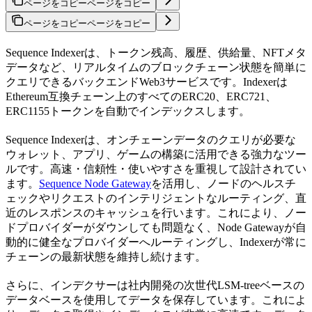
ページをコピー
ページをコピー
ページをコピー
ページをコピー
Sequence Indexerは、トークン残高、履歴、供給量、NFTメタ
データなど、リアルタイムのブロックチェーン状態を簡単に
クエリできるバックエンドWeb3サービスです。Indexerは
Ethereum互換チェーン上のすべてのERC20、ERC721、
ERC1155トークンを自動でインデックスします。
Sequence Indexerは、オンチェーンデータのクエリが必要な
ウォレット、アプリ、ゲームの構築に活用できる強力なツー
ルです。高速・信頼性・使いやすさを重視して設計されてい
ます。
Sequence Node Gateway
を活用し、ノードのヘルスチ
ェックやリクエストのインテリジェントなルーティング、直
近のレスポンスのキャッシュを行います。これにより、ノー
ドプロバイダーがダウンしても問題なく、Node Gatewayが自
動的に健全なプロバイダーへルーティングし、Indexerが常に
チェーンの最新状態を維持し続けます。
さらに、インデクサーは社内開発の次世代LSM-treeベースの
データベースを使用してデータを保存しています。これによ