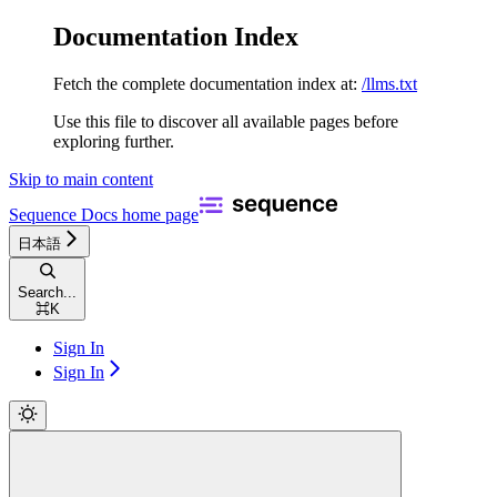
Documentation Index
Fetch the complete documentation index at:
/llms.txt
Use this file to discover all available pages before
exploring further.
Skip to main content
Sequence Docs
home page
日本語
Search...
⌘
K
Sign In
Sign In