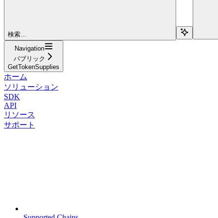
検索...
Navigation
パブリック
GetTokenSupplies
ホーム
ソリューション
SDK
API
リソース
サポート
Supported Chains