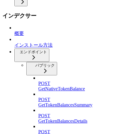
インデクサー
概要
インストール方法
エンドポイント
パブリック
POST
GetNativeTokenBalance
POST
GetTokenBalancesSummary
POST
GetTokenBalancesDetails
POST