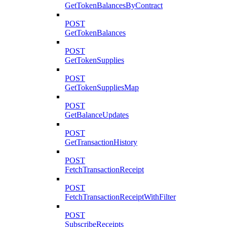
GetTokenBalancesByContract
POST
GetTokenBalances
POST
GetTokenSupplies
POST
GetTokenSuppliesMap
POST
GetBalanceUpdates
POST
GetTransactionHistory
POST
FetchTransactionReceipt
POST
FetchTransactionReceiptWithFilter
POST
SubscribeReceipts