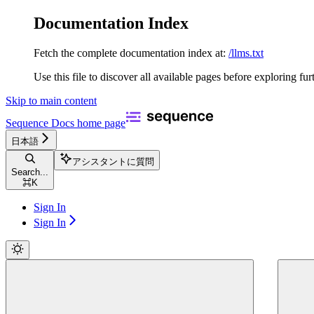
Documentation Index
Fetch the complete documentation index at:
/llms.txt
Use this file to discover all available pages before exploring fur
Skip to main content
Sequence Docs
home page
日本語
アシスタントに質問
Search...
⌘
K
Sign In
Sign In