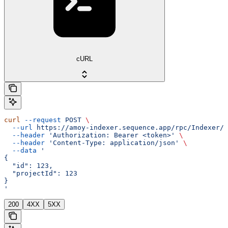
cURL
curl
 --request
 POST
 \
  --url
 https://amoy-indexer.sequence.app/rpc/Indexer/T
  --header
 'Authorization: Bearer <token>'
 \
  --header
 'Content-Type: application/json'
 \
  --data
 '
{
  "id": 123,
  "projectId": 123
}
'
200
4XX
5XX