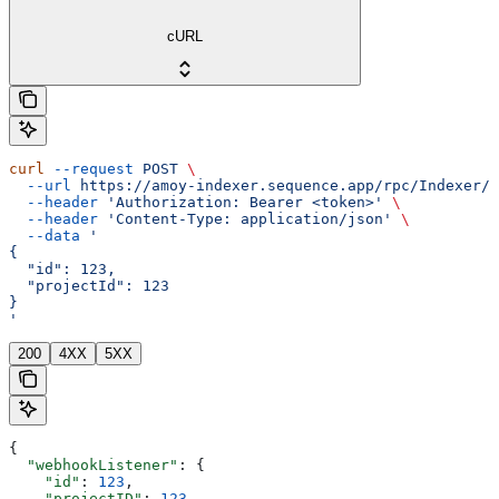
cURL
curl
 --request
 POST
 \
  --url
 https://amoy-indexer.sequence.app/rpc/Indexer/T
  --header
 'Authorization: Bearer <token>'
 \
  --header
 'Content-Type: application/json'
 \
  --data
 '
{
  "id": 123,
  "projectId": 123
}
'
200
4XX
5XX
{
  "webhookListener"
: {
    "id"
: 
123
,
    "projectID"
: 
123
,