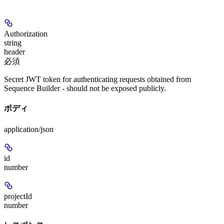
Authorization
string
header
必須
Secret JWT token for authenticating requests obtained from
Sequence Builder - should not be exposed publicly.
ボディ
application/json
id
number
projectId
number