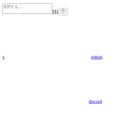
⌘
I
x
github
discord