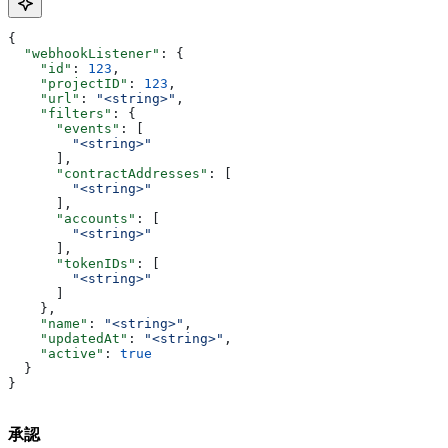
{
  "webhookListener"
: {
    "id"
: 
123
,
    "projectID"
: 
123
,
    "url"
: 
"<string>"
,
    "filters"
: {
      "events"
: [
        "<string>"
      ],
      "contractAddresses"
: [
        "<string>"
      ],
      "accounts"
: [
        "<string>"
      ],
      "tokenIDs"
: [
        "<string>"
      ]
    },
    "name"
: 
"<string>"
,
    "updatedAt"
: 
"<string>"
,
    "active"
: 
true
  }
}
承認