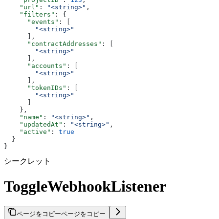
    "url"
: 
"<string>"
,
    "filters"
: {
      "events"
: [
        "<string>"
      ],
      "contractAddresses"
: [
        "<string>"
      ],
      "accounts"
: [
        "<string>"
      ],
      "tokenIDs"
: [
        "<string>"
      ]
    },
    "name"
: 
"<string>"
,
    "updatedAt"
: 
"<string>"
,
    "active"
: 
true
  }
}
シークレット
ToggleWebhookListener
ページをコピー
ページをコピー