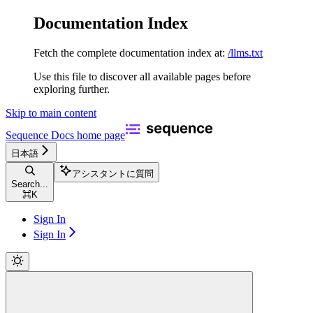
Documentation Index
Fetch the complete documentation index at:
/llms.txt
Use this file to discover all available pages before
exploring further.
Skip to main content
Sequence Docs
home page
日本語
アシスタントに質問
Search...
⌘
K
Sign In
Sign In