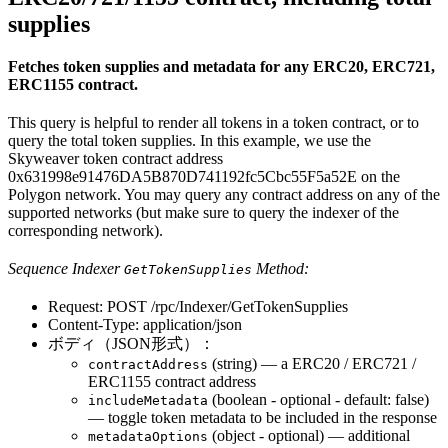
supplies
Fetches token supplies and metadata for any ERC20, ERC721,
ERC1155 contract.
This query is helpful to render all tokens in a token contract, or to
query the total token supplies. In this example, we use the
Skyweaver token contract address
0x631998e91476DA5B870D741192fc5Cbc55F5a52E on the
Polygon network. You may query any contract address on any of the
supported networks (but make sure to query the indexer of the
corresponding network).
Sequence Indexer
Method:
GetTokenSupplies
Request: POST /rpc/Indexer/GetTokenSupplies
Content-Type: application/json
ボディ（JSON形式）：
(string) — a ERC20 / ERC721 /
contractAddress
ERC1155 contract address
(boolean - optional - default: false)
includeMetadata
— toggle token metadata to be included in the response
(object - optional) — additional
metadataOptions