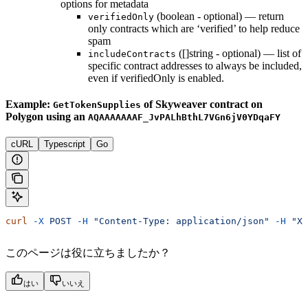
options for metadata
(boolean - optional) — return
verifiedOnly
only contracts which are ‘verified’ to help reduce
spam
([]string - optional) — list of
includeContracts
specific contract addresses to always be included,
even if verifiedOnly is enabled.
Example:
of Skyweaver contract on
GetTokenSupplies
Polygon using an
AQAAAAAAAF_JvPALhBthL7VGn6jV0YDqaFY
cURL
Typescript
Go
curl
 -X
 POST
 -H
 "Content-Type: application/json"
 -H
 "X-
このページは役に立ちましたか？
はい
いいえ