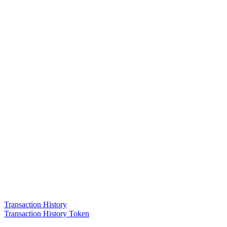
Transaction History
Transaction History Token