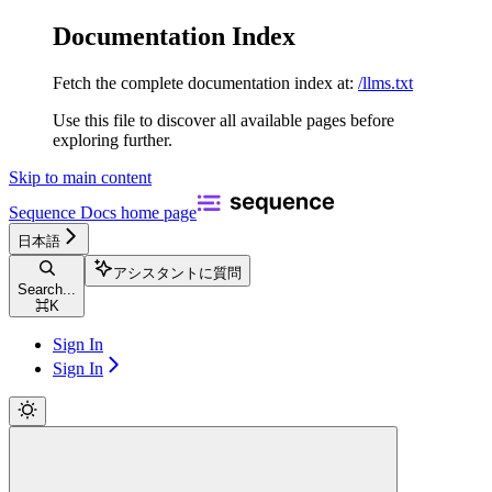
Documentation Index
Fetch the complete documentation index at:
/llms.txt
Use this file to discover all available pages before
exploring further.
Skip to main content
Sequence Docs
home page
日本語
アシスタントに質問
Search...
⌘
K
Sign In
Sign In