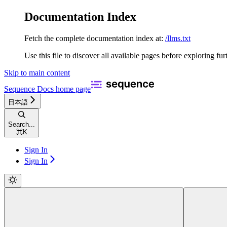
Documentation Index
Fetch the complete documentation index at:
/llms.txt
Use this file to discover all available pages before exploring fur
Skip to main content
Sequence Docs
home page
日本語
Search...
⌘
K
Sign In
Sign In