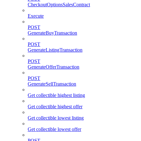
CheckoutOptionsSalesContract
Execute
POST
GenerateBuyTransaction
POST
GenerateListingTransaction
POST
GenerateOfferTransaction
POST
GenerateSellTransaction
Get collectible highest listing
Get collectible highest offer
Get collectible lowest listing
Get collectible lowest offer
POST