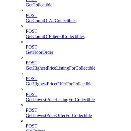
GetCollectible
POST
GetCountOfAllCollectibles
POST
GetCountOfFilteredCollectibles
POST
GetFloorOrder
POST
GetHighestPriceListingForCollectible
POST
GetHighestPriceOfferForCollectible
POST
GetLowestPriceListingForCollectible
POST
GetLowestPriceOfferForCollectible
POST