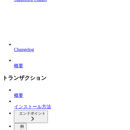
Changelog
概要
トランザクション
概要
インストール方法
エンドポイント
例