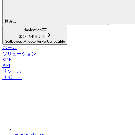
検索...
Navigation
エンドポイント
GetLowestPriceOfferForCollectible
ホーム
ソリューション
SDK
API
リソース
サポート
Supported Chains