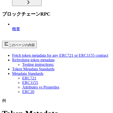
ブロックチェーンRPC
概要
このページの内容
Fetch token metadata for any ERC721 or ERC1155 contract
Refreshing token metadata
Testing instructions:
Token Metadata Standards
Metadata Standards
ERC721
ERC1155
Attributes vs Properties
ERC20
例