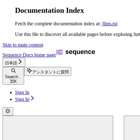
Documentation Index
Fetch the complete documentation index at:
/llms.txt
Use this file to discover all available pages before exploring fur
Skip to main content
Sequence Docs
home page
日本語
アシスタントに質問
Search...
⌘
K
Sign In
Sign In