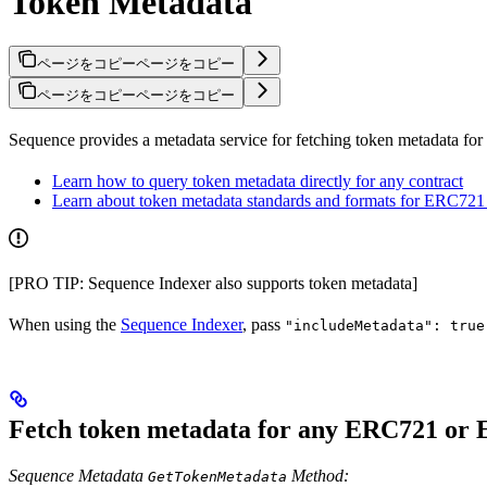
Token Metadata
ページをコピー
ページをコピー
ページをコピー
ページをコピー
Sequence provides a metadata service for fetching token metadata 
Learn how to query token metadata directly for any contract
Learn about token metadata standards and formats for ERC72
[PRO TIP: Sequence Indexer also supports token metadata]
When using the
Sequence Indexer
, pass
"includeMetadata": true
Fetch token metadata for any ERC721 or 
Sequence Metadata
Method:
GetTokenMetadata