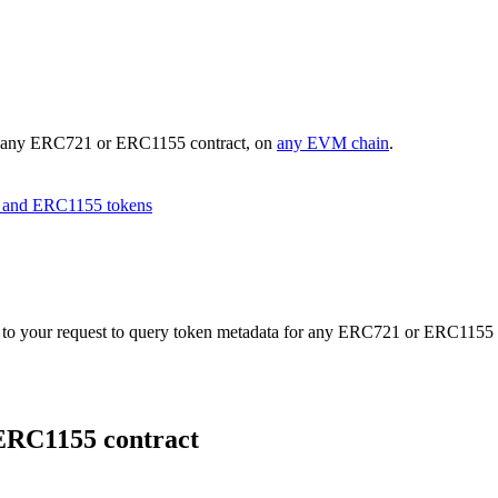
for any ERC721 or ERC1155 contract, on
any EVM chain
.
1 and ERC1155 tokens
to your request to query token metadata for any ERC721 or ERC1155 co
ERC1155 contract