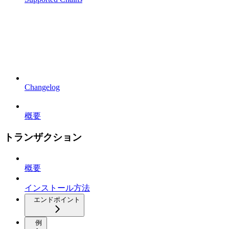
Changelog
概要
トランザクション
概要
インストール方法
エンドポイント
例