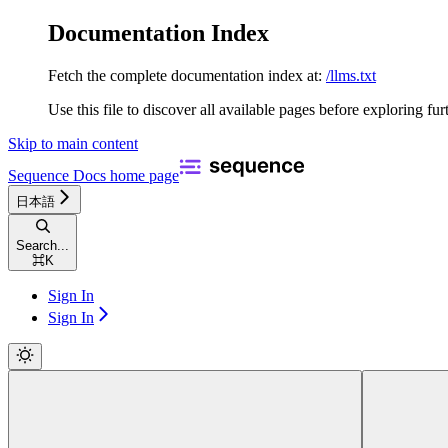
Documentation Index
Fetch the complete documentation index at:
/llms.txt
Use this file to discover all available pages before exploring fur
Skip to main content
Sequence Docs
home page
日本語
Search...
⌘
K
Sign In
Sign In