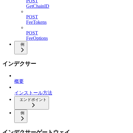
POST
GetChainID
POST
FeeTokens
POST
FeeOptions
例
インデクサー
概要
インストール方法
エンドポイント
例
インデクサーゲートウェイ