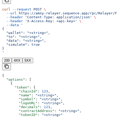
curl
 --request
 POST
 \
  --url
 https://amoy-relayer.sequence.app/rpc/Relayer/F
  --header
 'Content-Type: application/json'
 \
  --header
 'X-Access-Key: <api-key>'
 \
  --data
 '
{
  "wallet": "<string>",
  "to": "<string>",
  "data": "<string>",
  "simulate": true
}
'
200
4XX
5XX
{
  "options"
: [
    {
      "token"
: {
        "chainId"
: 
123
,
        "name"
: 
"<string>"
,
        "symbol"
: 
"<string>"
,
        "logoURL"
: 
"<string>"
,
        "decimals"
: 
123
,
        "contractAddress"
: 
"<string>"
,
        "tokenID"
: 
"<string>"