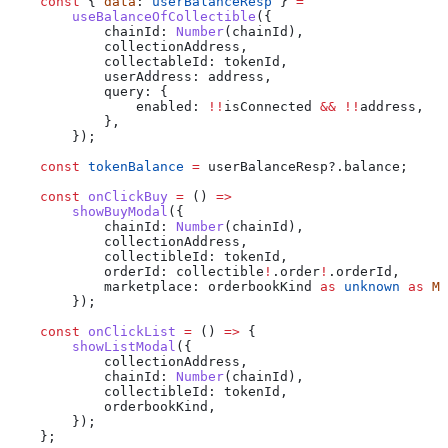
    const
 { 
data
: 
userBalanceResp
 } 
=
        useBalanceOfCollectible
({
            chainId:
 Number
(
chainId
),
            collectionAddress
,
            collectableId:
 tokenId
,
            userAddress:
 address
,
            query:
 {
                enabled:
 !!
isConnected
 &&
 !!
address
,
            },
        });
    const
 tokenBalance
 =
 userBalanceResp
?.
balance
;
    const
 onClickBuy
 =
 () 
=>
        showBuyModal
({
            chainId:
 Number
(
chainId
),
            collectionAddress
,
            collectibleId:
 tokenId
,
            orderId:
 collectible
!
.
order
!
.
orderId
,
            marketplace:
 orderbookKind
 as
 unknown
 as
 Ma
        });
    const
 onClickList
 =
 () 
=>
 {
        showListModal
({
            collectionAddress
,
            chainId:
 Number
(
chainId
),
            collectibleId:
 tokenId
,
            orderbookKind
,
        });
    };