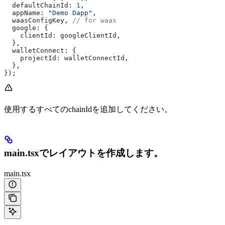
  defaultChainId:
 1
,
  appName:
 "Demo Dapp"
,
  waasConfigKey
, 
// for waas
  google:
 {
    clientId:
 googleClientId
,
  },
  walletConnect:
 {
    projectId:
 walletConnectId
,
  },
});
使用するすべてのchainIdを追加してください。
main.tsxでレイアウトを作成します。
main.tsx