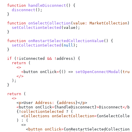
  function
 handleDisconnect
() {
    disconnect
();
  }
  function
 onSelectCollection
(
value
:
 MarketCollection
) 
    setCollectionSelected
(
value
);
  }
  function
 onRestartSelectedCollectionValue
() {
    setCollectionSelected
(
null
);
  }
  if
 (
!
isConnected
 &&
 !
address
) {
    return
 (
      <>
        <
button
 onClick
=
{() => 
setOpenConnectModal
(
true
      </>
    );
  }
  return
 (
    <>
      <
p
>
User
 Address
:
 {
address
}</
p
>
      <
button
 onClick
=
{
handleDisconnect
}
>
Disconnect
</
bu
      {!
collectionSelected
 ? (
        <
Collections
 onSelectCollection
=
{
onSelectCollec
      ) : (
        <>
          <
button
 onClick
=
{
onRestartSelectedCollectionV