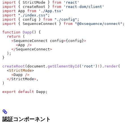
import
 { 
StrictMode
 } 
from
 'react'
import
 { 
createRoot
 } 
from
 'react-dom/client'
import
 App
 from
 './App.tsx'
import
 "./index.css"
;
import
 { 
config
 } 
from
 "./config"
;
import
 { 
SequenceConnect
 } 
from
 "@0xsequence/connect"
;
function
 Dapp
() {
  return
 (
    <
SequenceConnect
 config
=
{
config
}
>
      <
App
 />
    </
SequenceConnect
>
  );
}
createRoot
(
document
.
getElementById
(
'root'
)
!
).
render
(
  <
StrictMode
>
    <
Dapp
 />
  </
StrictMode
>
,
)
export
 default
 Dapp
;
認証コンポーネント