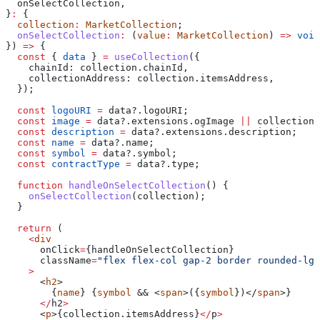
  onSelectCollection
,
}
:
 {
  collection
:
 MarketCollection
;
  onSelectCollection
:
 (
value
:
 MarketCollection
) 
=>
 void
}) 
=>
 {
  const
 { 
data
 } 
=
 useCollection
({
    chainId:
 collection
.
chainId
,
    collectionAddress:
 collection
.
itemsAddress
,
  });
  const
 logoURI
 =
 data
?.
logoURI
;
  const
 image
 =
 data
?.
extensions
.
ogImage
 ||
 collection
.
  const
 description
 =
 data
?.
extensions
.
description
;
  const
 name
 =
 data
?.
name
;
  const
 symbol
 =
 data
?.
symbol
;
  const
 contractType
 =
 data
?.
type
;
  function
 handleOnSelectCollection
() {
    onSelectCollection
(
collection
);
  }
  return
 (
    <
div
      onClick
=
{
handleOnSelectCollection
}
      className
=
"flex flex-col gap-2 border rounded-lg 
    >
      <
h2
>
        {
name
} {
symbol
 && <
span
>({
symbol
})</
span
>}
      </
h2
>
      <
p
>{collection.
itemsAddress
}
</
p
>