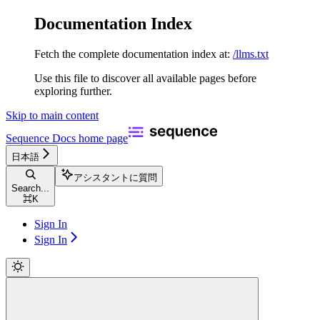
Documentation Index
Fetch the complete documentation index at:
/llms.txt
Use this file to discover all available pages before
exploring further.
Skip to main content
Sequence Docs
home page
日本語
アシスタントに質問
Search...
⌘
K
Sign In
Sign In