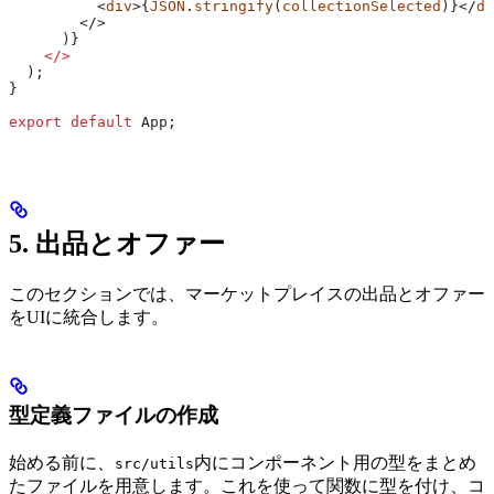
          <
div
>{
JSON
.
stringify
(
collectionSelected
)}</
di
        </>
      )}
    </>
  );
}
export
 default
 App
;
5. 出品とオファー
このセクションでは、マーケットプレイスの出品とオファー
をUIに統合します。
型定義ファイルの作成
始める前に、
内にコンポーネント用の型をまとめ
src/utils
たファイルを用意します。これを使って関数に型を付け、コ