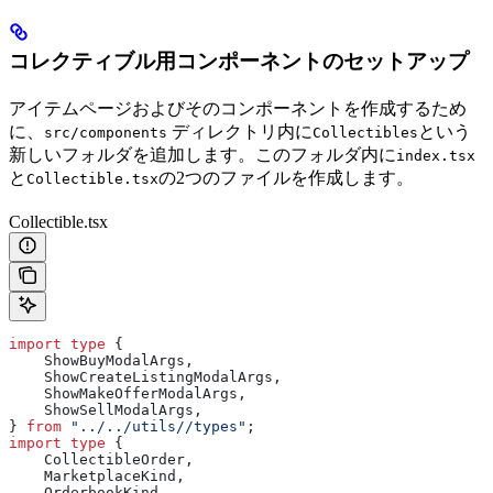
コレクティブル用コンポーネントのセットアップ
アイテムページおよびそのコンポーネントを作成するため
に、
ディレクトリ内に
という
src/components
Collectibles
新しいフォルダを追加します。このフォルダ内に
index.tsx
と
の2つのファイルを作成します。
Collectible.tsx
Collectible.tsx
import
 type
 {
    ShowBuyModalArgs
,
    ShowCreateListingModalArgs
,
    ShowMakeOfferModalArgs
,
    ShowSellModalArgs
,
} 
from
 "../../utils//types"
;
import
 type
 {
    CollectibleOrder
,
    MarketplaceKind
,
    OrderbookKind
,