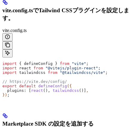
vite.config.tsでTailwind CSSプラグインを設定しま
す。
vite.config.ts
import
 { 
defineConfig
 } 
from
 "vite"
;
import
 react
 from
 "@vitejs/plugin-react"
;
import
 tailwindcss
 from
 "@tailwindcss/vite"
;
// https://vite.dev/config/
export
 default
 defineConfig
({
  plugins:
 [
react
(), 
tailwindcss
()]
,
})
;
Marketplace SDK の設定を追加する