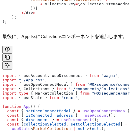
                <
Collection
 key
=
{collection.
itemsAddres
            ))}
        </
div
>
    );
};
最後に、App.tsxにCollectionsコンポーネントを追加します。
import
 { 
useAccount
, 
useDisconnect
 } 
from
 "wagmi"
;
import
 "./App.css"
;
import
 { 
useOpenConnectModal
 } 
from
 "@0xsequence/connec
import
 { 
Collections
 } 
from
 "./components/Collections"
;
import
 type
 { 
MarketCollection
 } 
from
 "@0xsequence/mark
import
 { 
useState
 } 
from
 "react"
;
function
 App
() {
  const
 { 
setOpenConnectModal
 } 
=
 useOpenConnectModal
()
  const
 { 
isConnected
, 
address
 } 
=
 useAccount
();
  const
 { 
disconnect
 } 
=
 useDisconnect
();
  const
 [
collectionSelected
, 
setCollectionSelected
] 
=
    useState
<
MarketCollection
 |
 null
>(
null
);