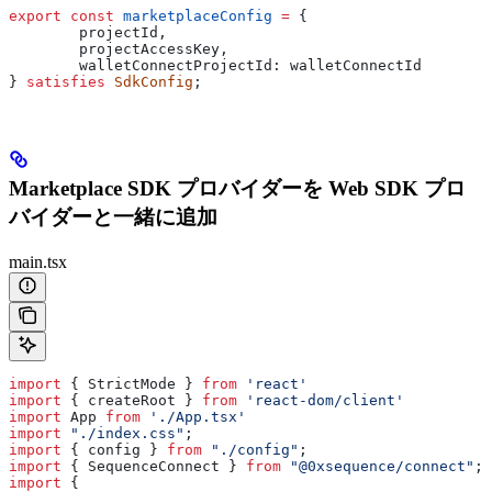
export
 const
 marketplaceConfig
 =
 {
        projectId
,
        projectAccessKey
,
        walletConnectProjectId:
 walletConnectId
} 
satisfies
 SdkConfig
;
Marketplace SDK プロバイダーを Web SDK プロ
バイダーと一緒に追加
main.tsx
import
 { 
StrictMode
 } 
from
 'react'
import
 { 
createRoot
 } 
from
 'react-dom/client'
import
 App
 from
 './App.tsx'
import
 "./index.css"
;
import
 { 
config
 } 
from
 "./config"
;
import
 { 
SequenceConnect
 } 
from
 "@0xsequence/connect"
;
import
 {