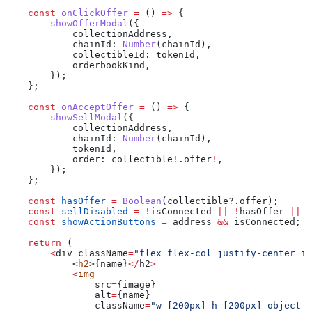
    const
 onClickOffer
 =
 () 
=>
 {
        showOfferModal
({
            collectionAddress
,
            chainId:
 Number
(
chainId
),
            collectibleId:
 tokenId
,
            orderbookKind
,
        });
    };
    const
 onAcceptOffer
 =
 () 
=>
 {
        showSellModal
({
            collectionAddress
,
            chainId:
 Number
(
chainId
),
            tokenId
,
            order:
 collectible
!
.
offer
!
,
        });
    };
    const
 hasOffer
 =
 Boolean
(
collectible
?.
offer
);
    const
 sellDisabled
 =
 !
isConnected
 ||
 !
hasOffer
 ||
 !
    const
 showActionButtons
 =
 address
 &&
 isConnected
;
    return
 (
        <
div
 className
=
"flex flex-col justify-center it
            <
h2
>{
name
}
</
h2
>
            <
img
                src
=
{
image
}
                alt
=
{
name
}
                className
=
"w-[200px] h-[200px] object-c