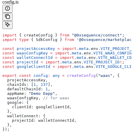
config.ts
import
 { 
createConfig
 } 
from
 "@0xsequence/connect"
;
import
 type
 { 
SdkConfig
 } 
from
 '@0xsequence/marketplace
const
 projectAccessKey
 =
 import
.
meta
.
env
.
VITE_PROJECT_A
const
 waasConfigKey
 =
 import
.
meta
.
env
.
VITE_WAAS_CONFIG_
const
 walletConnectId
 =
 import
.
meta
.
env
.
VITE_WALLET_CO
const
 projectId
 =
 import
.
meta
.
env
.
VITE_PROJECT_ID
!
;
const
 googleClientId
 =
 import
.
meta
.
env
.
VITE_GOOGLE_CLIE
export
 const
 config
:
 any
 =
 createConfig
(
"waas"
, {
  projectAccessKey
,
  chainIds:
 [
1
, 
137
],
  defaultChainId:
 1
,
  appName:
 "Demo Dapp"
,
  waasConfigKey
, 
// for waas
  google:
 {
    clientId:
 googleClientId
,
  },
  walletConnect:
 {
    projectId:
 walletConnectId
,
  },
});