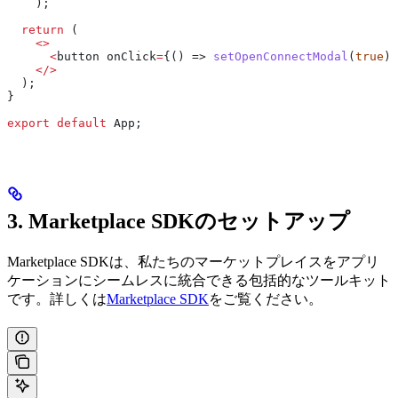
    );
  return
 (
    <>
      <
button
 onClick
=
{() => 
setOpenConnectModal
(
true
)}
    </>
  );
}
export
 default
 App
;
3. Marketplace SDKのセットアップ
Marketplace SDKは、私たちのマーケットプレイスをアプリ
ケーションにシームレスに統合できる包括的なツールキット
です。詳しくは
Marketplace SDK
をご覧ください。