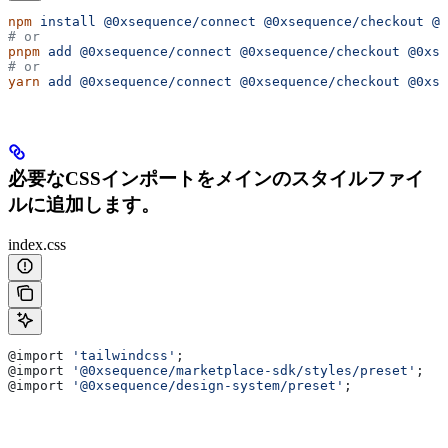
npm
 install
 @0xsequence/connect
 @0xsequence/checkout
 @0
# or
pnpm
 add
 @0xsequence/connect
 @0xsequence/checkout
 @0xse
# or
yarn
 add
 @0xsequence/connect
 @0xsequence/checkout
 @0xse
必要なCSSインポートをメインのスタイルファイ
ルに追加します。
index.css
@
import
 'tailwindcss'
;
@
import
 '@0xsequence/marketplace-sdk/styles/preset'
;
@
import
 '@0xsequence/design-system/preset'
;