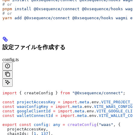
# or
pnpm
 install
 @0xsequence/connect
 @0xsequence/hooks
 wagm
# or
yarn
 add
 @0xsequence/connect
 @0xsequence/hooks
 wagmi
 et
設定ファイルを作成する
config.ts
import
 { 
createConfig
 } 
from
 "@0xsequence/connect"
;
const
 projectAccessKey
 =
 import
.
meta
.
env
.
VITE_PROJECT_A
const
 waasConfigKey
 =
 import
.
meta
.
env
.
VITE_WAAS_CONFIG_
const
 googleClientId
 =
 import
.
meta
.
env
.
VITE_GOOGLE_CLIE
const
 walletConnectId
 =
 import
.
meta
.
env
.
VITE_WALLET_CO
export
 const
 config
:
 any
 =
 createConfig
(
"waas"
, {
  projectAccessKey
,
  chainIds:
 [
1
, 
137
],