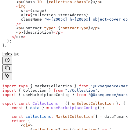
      <
p
>
Chain
 ID
:
 {
collection
.
chainId
}</
p
>
      <
img
        src
=
{
image
}
        alt
=
{collection.
itemsAddress
}
        className
=
"w-[200px] h-[200px] object-cover obj
      />
      <
p
>
Contract
 type
:
 {
contractType
}</
p
>
      <
p
>{
description
}
</
p
>
    </
div
>
  );
};
index.tsx
import
 type
 { 
MarketCollection
 } 
from
 "@0xsequence/mark
import
 { 
Collection
 } 
from
 "./Collection"
;
import
 { 
useMarketplaceConfig
 } 
from
 "@0xsequence/marke
export
 const
 Collections
 =
 ({ 
onSelectCollection
 }
:
 { 
o
    const
 { 
data
 } 
=
 useMarketplaceConfig
();
    const
 collections
:
 MarketCollection
[] 
=
 data
?.
marke
    return
 (
        <
div
>
            {
collections
?.
map
((
collection
) 
=>
 (