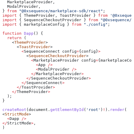
  MarketplaceProvider
,
  ModalProvider
,
} 
from
 "@0xsequence/marketplace-sdk/react"
;
import
 { 
ThemeProvider
, 
ToastProvider
 } 
from
 '@0xsequen
import
 { 
SequenceCheckoutProvider
 } 
from
 "@0xsequence/c
import
 { 
marketplaceConfig
 } 
from
 "./config"
;
function
 Dapp
() {
  return
 (
    <
ThemeProvider
>
      <
ToastProvider
>
        <
SequenceConnect
 config
=
{
config
}
>
          <
SequenceCheckoutProvider
>
            <
MarketplaceProvider
 config
=
{
marketplaceCon
              <
App
 />
              <
ModalProvider
 />
            </
MarketplaceProvider
>
          </
SequenceCheckoutProvider
>
        </
SequenceConnect
>
      </
ToastProvider
>
    </
ThemeProvider
>
  );
}
createRoot
(
document
.
getElementById
(
'root'
)
!
).
render
(
<
StrictMode
>
  <
Dapp
 />
</
StrictMode
>
,
)