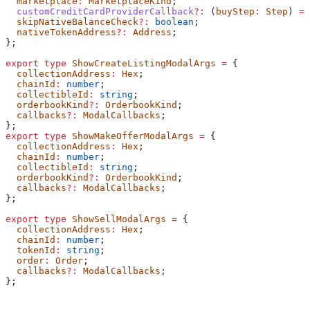
  marketplace
:
 MarketplaceKind
;
  customCreditCardProviderCallback
?:
 (
buyStep
:
 Step
) 
=>
  skipNativeBalanceCheck
?:
 boolean
;
  nativeTokenAddress
?:
 Address
;
};
export
 type
 ShowCreateListingModalArgs
 =
 {
  collectionAddress
:
 Hex
;
  chainId
:
 number
;
  collectibleId
:
 string
;
  orderbookKind
?:
 OrderbookKind
;
  callbacks
?:
 ModalCallbacks
;
};
export
 type
 ShowMakeOfferModalArgs
 =
 {
  collectionAddress
:
 Hex
;
  chainId
:
 number
;
  collectibleId
:
 string
;
  orderbookKind
?:
 OrderbookKind
;
  callbacks
?:
 ModalCallbacks
;
};
export
 type
 ShowSellModalArgs
 =
 {
  collectionAddress
:
 Hex
;
  chainId
:
 number
;
  tokenId
:
 string
;
  order
:
 Order
;
  callbacks
?:
 ModalCallbacks
;
};