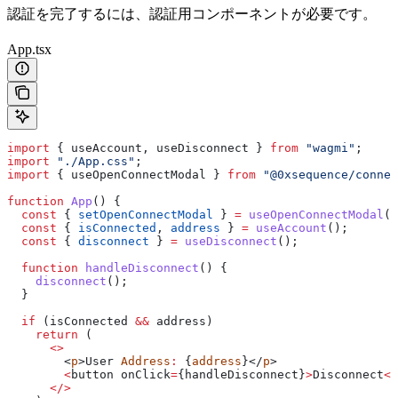
認証を完了するには、認証用コンポーネントが必要です。
App.tsx
import
 { 
useAccount
, 
useDisconnect
 } 
from
 "wagmi"
;
import
 "./App.css"
;
import
 { 
useOpenConnectModal
 } 
from
 "@0xsequence/connec
function
 App
() {
  const
 { 
setOpenConnectModal
 } 
=
 useOpenConnectModal
()
  const
 { 
isConnected
, 
address
 } 
=
 useAccount
();
  const
 { 
disconnect
 } 
=
 useDisconnect
();
  function
 handleDisconnect
() {
    disconnect
();
  }
  if
 (
isConnected
 &&
 address
)
    return
 (
      <>
        <
p
>
User
 Address
:
 {
address
}</
p
>
        <
button
 onClick
=
{
handleDisconnect
}
>
Disconnect
</
      </>