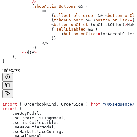
            />
            {
showActionButtons
 && (
                <>
                    {
collectible
.
order
 && <
button
 onCli
                    {
tokenBalance
 && <
button
 onClick
=
{
o
                    <
button
 onClick
=
{
onClickOffer
}
>
Make
                    {!
sellDisabled
 && (
                        <
button
 onClick
=
{
onAcceptOffer
}
                    )}
                </>
            )}
        </
div
>
    );
};
index.tsx
import
 { 
OrderbookKind
, 
OrderSide
 } 
from
 "@0xsequence/m
import
 {
    useBuyModal
,
    useCreateListingModal
,
    useListCollectibles
,
    useMakeOfferModal
,
    useMarketplaceConfig
,
    useSellModal
,