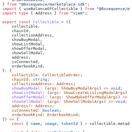
} 
from
 "@0xsequence/marketplace-sdk"
;
import
 { 
useBalanceOfCollectible
 } 
from
 "@0xsequence/ma
import
 type
 { 
Address
 } 
from
 "viem"
;
export
 const
 Collectible
 =
 ({
    collectible
,
    chainId
,
    collectionAddress
,
    showBuyModal
,
    showListModal
,
    showOfferModal
,
    showSellModal
,
    address
,
    isConnected
,
    orderbookKind
,
}
:
 {
    collectible
:
 CollectibleOrder
;
    chainId
:
 string
;
    collectionAddress
:
 Address
;
    showBuyModal
:
 (
args
:
 ShowBuyModalArgs
) 
=>
 void
;
    showListModal
:
 (
args
:
 ShowCreateListingModalArgs
) 
=
    showOfferModal
:
 (
args
:
 ShowMakeOfferModalArgs
) 
=>
 v
    showSellModal
:
 (
args
:
 ShowSellModalArgs
) 
=>
 void
;
    address
?:
 Address
;
    isConnected
:
 boolean
;
    orderbookKind
:
 OrderbookKind
;
}) 
=>
 {
    const
 { 
name
, 
image
, 
tokenId
 } 
=
 collectible
.
metada