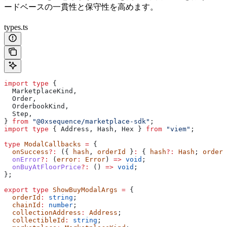
ードベースの一貫性と保守性を高めます。
types.ts
import
 type
 {
  MarketplaceKind
,
  Order
,
  OrderbookKind
,
  Step
,
} 
from
 "@0xsequence/marketplace-sdk"
;
import
 type
 { 
Address
, 
Hash
, 
Hex
 } 
from
 "viem"
;
type
 ModalCallbacks
 =
 {
  onSuccess
?:
 ({ 
hash
, 
orderId
 }
:
 { 
hash
?:
 Hash
; 
orderI
  onError
?:
 (
error
:
 Error
) 
=>
 void
;
  onBuyAtFloorPrice
?:
 () 
=>
 void
;
};
export
 type
 ShowBuyModalArgs
 =
 {
  orderId
:
 string
;
  chainId
:
 number
;
  collectionAddress
:
 Address
;
  collectibleId
:
 string
;