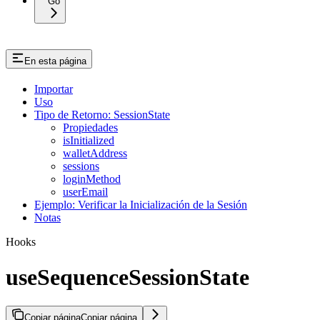
Go
En esta página
Importar
Uso
Tipo de Retorno: SessionState
Propiedades
isInitialized
walletAddress
sessions
loginMethod
userEmail
Ejemplo: Verificar la Inicialización de la Sesión
Notas
Hooks
useSequenceSessionState
Copiar página
Copiar página