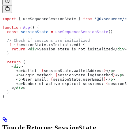
import
 { 
useSequenceSessionState
 } 
from
 '@0xsequence/co
function
 App
() {
  const
 sessionState
 =
 useSequenceSessionState
()
  // Check if sessions are initialized
  if
 (
!
sessionState
.
isInitialized
) {
    return
 <
div
>
Session state is not initialized
</
div
>
  }
  return
 (
    <
div
>
      <
p
>
Wallet: 
{
sessionState
.
walletAddress
}
</
p
>
      <
p
>
Login Method: 
{
sessionState
.
loginMethod
}
</
p
>
      <
p
>
User Email: 
{
sessionState
.
userEmail
}
</
p
>
      <
p
>
Number of active explicit sessions: 
{
sessionSt
    </
div
>
  )
}
Tipo de Retorno:
SessionState