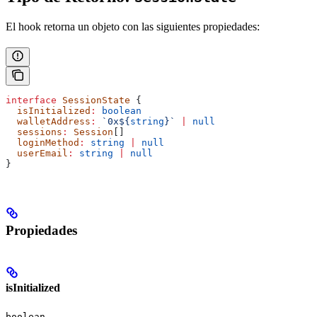
El hook retorna un objeto con las siguientes propiedades:
interface
 SessionState
 {
  isInitialized
:
 boolean
  walletAddress
:
 `0x
${
string
}
`
 |
 null
  sessions
:
 Session
[]
  loginMethod
:
 string
 |
 null
  userEmail
:
 string
 |
 null
}
Propiedades
isInitialized
boolean