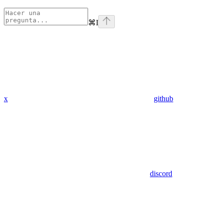
⌘
I
x
github
discord