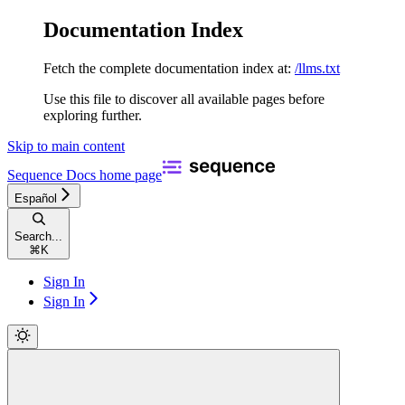
Documentation Index
Fetch the complete documentation index at:
/llms.txt
Use this file to discover all available pages before
exploring further.
Skip to main content
Sequence Docs
home page
Español
Search...
⌘
K
Sign In
Sign In