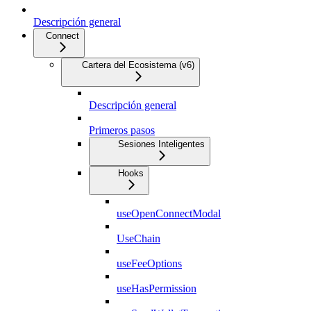
Descripción general
Connect
Cartera del Ecosistema (v6)
Descripción general
Primeros pasos
Sesiones Inteligentes
Hooks
useOpenConnectModal
UseChain
useFeeOptions
useHasPermission