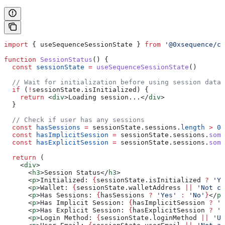
import
 { 
useSequenceSessionState
 } 
from
 '@0xsequence/co
function
 SessionStatus
() {
  const
 sessionState
 =
 useSequenceSessionState
()
  // Wait for initialization before using session data
  if
 (
!
sessionState
.
isInitialized
) {
    return
 <
div
>
Loading session...
</
div
>
  }
  // Check if user has any sessions
  const
 hasSessions
 =
 sessionState
.
sessions
.
length
 >
 0
  const
 hasImplicitSession
 =
 sessionState
.
sessions
.
some
  const
 hasExplicitSession
 =
 sessionState
.
sessions
.
some
  return
 (
    <
div
>
      <
h3
>
Session Status
</
h3
>
      <
p
>
Initialized: 
{
sessionState
.
isInitialized
 ?
 'Ye
      <
p
>
Wallet: 
{
sessionState
.
walletAddress
 ||
 'Not co
      <
p
>
Has Sessions: 
{
hasSessions
 ?
 'Yes'
 :
 'No'
}
</
p
>
      <
p
>
Has Implicit Session: 
{
hasImplicitSession
 ?
 'Y
      <
p
>
Has Explicit Session: 
{
hasExplicitSession
 ?
 'Y
      <
p
>
Login Method: 
{
sessionState
.
loginMethod
 ||
 'Un