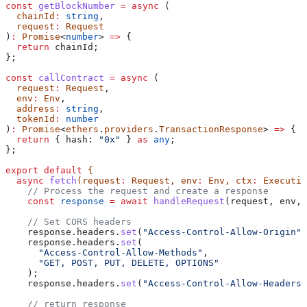
const
 getBlockNumber
 =
 async
 (
  chainId
:
 string
,
  request
:
 Request
)
:
 Promise
<
number
> 
=>
 {
  return
 chainId
;
};
const
 callContract
 =
 async
 (
  request
:
 Request
,
  env
:
 Env
,
  address
:
 string
,
  tokenId
:
 number
)
:
 Promise
<
ethers
.
providers
.
TransactionResponse
> 
=>
 {
  return
 { 
hash:
 "0x"
 } 
as
 any
;
};
export
 default
 {
  async
 fetch
(
request
:
 Request
, 
env
:
 Env
, 
ctx
:
 Executio
    // Process the request and create a response
    const
 response
 =
 await
 handleRequest
(
request
, 
env
, 
    // Set CORS headers
    response
.
headers
.
set
(
"Access-Control-Allow-Origin"
,
    response
.
headers
.
set
(
      "Access-Control-Allow-Methods"
,
      "GET, POST, PUT, DELETE, OPTIONS"
    );
    response
.
headers
.
set
(
"Access-Control-Allow-Headers"
    // return response