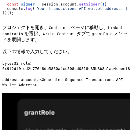
  const
 signer
 =
 session
.
account
.
getSigner
(
1
);
  console
.
log
(
`Your transactions API wallet address: 
${
})();
プロジェクトを開き、
ページに移動し、
Contracts
Linked
を選択、
タブで
メソッ
contracts
Write Contract
grantRole
ドを展開します。
以下の情報で入力してください。
:
bytes32 role
0x9f2df0fed2c77648de5860a4cc508cd0818c85b8b8a1ab4ceeef8
:
address account
<Generated Sequence Transactions API
Wallet Address>