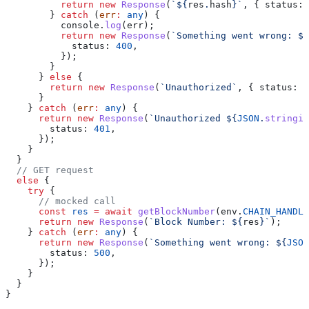
          return
 new
 Response
(
`
${
res
.
hash
}
`
, { 
status:
 
        } 
catch
 (
err
:
 any
) {
          console
.
log
(
err
);
          return
 new
 Response
(
`Something went wrong: 
${
            status:
 400
,
          });
        }
      } 
else
 {
        return
 new
 Response
(
`Unauthorized`
, { 
status:
 4
      }
    } 
catch
 (
err
:
 any
) {
      return
 new
 Response
(
`Unauthorized 
${
JSON
.
stringif
        status:
 401
,
      });
    }
  }
  // GET request
  else
 {
    try
 {
      // mocked call
      const
 res
 =
 await
 getBlockNumber
(
env
.
CHAIN_HANDLE
      return
 new
 Response
(
`Block Number: 
${
res
}
`
);
    } 
catch
 (
err
:
 any
) {
      return
 new
 Response
(
`Something went wrong: 
${
JSON
        status:
 500
,
      });
    }
  }
}