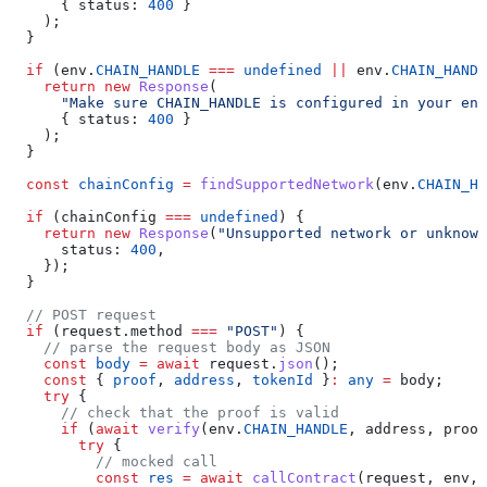
      { 
status:
 400
 }
    );
  }
  if
 (
env
.
CHAIN_HANDLE
 ===
 undefined
 ||
 env
.
CHAIN_HANDL
    return
 new
 Response
(
      "Make sure CHAIN_HANDLE is configured in your env
      { 
status:
 400
 }
    );
  }
  const
 chainConfig
 =
 findSupportedNetwork
(
env
.
CHAIN_HA
  if
 (
chainConfig
 ===
 undefined
) {
    return
 new
 Response
(
"Unsupported network or unknown
      status:
 400
,
    });
  }
  // POST request
  if
 (
request
.
method
 ===
 "POST"
) {
    // parse the request body as JSON
    const
 body
 =
 await
 request
.
json
();
    const
 { 
proof
, 
address
, 
tokenId
 }
:
 any
 =
 body
;
    try
 {
      // check that the proof is valid
      if
 (
await
 verify
(
env
.
CHAIN_HANDLE
, 
address
, 
proof
        try
 {
          // mocked call
          const
 res
 =
 await
 callContract
(
request
, 
env
, 