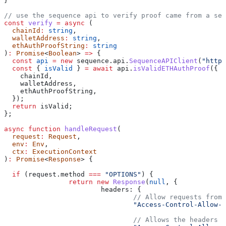
}
// use the sequence api to verify proof came from a seq
const
 verify
 =
 async
 (
  chainId
:
 string
,
  walletAddress
:
 string
,
  ethAuthProofString
:
 string
)
:
 Promise
<
Boolean
> 
=>
 {
  const
 api
 =
 new
 sequence
.
api
.
SequenceAPIClient
(
"https
  const
 { 
isValid
 } 
=
 await
 api
.
isValidETHAuthProof
({
    chainId
,
    walletAddress
,
    ethAuthProofString
,
  });
  return
 isValid
;
};
async
 function
 handleRequest
(
  request
:
 Request
,
  env
:
 Env
,
  ctx
:
 ExecutionContext
)
:
 Promise
<
Response
> {
  if
 (
request
.
method
 ===
 "OPTIONS"
) {
		return
 new
 Response
(
null
, {
			headers:
 {
				// Allow requests fr
				"Access-Control-Allow-
				// Allows the header