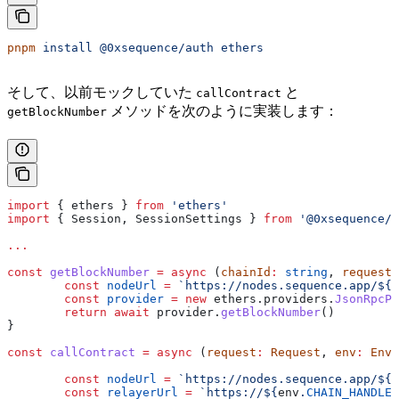
pnpm
 install
 @0xsequence/auth
 ethers
そして、以前モックしていた
と
callContract
メソッドを次のように実装します：
getBlockNumber
import
 { 
ethers
 } 
from
 'ethers'
import
 { 
Session
, 
SessionSettings
 } 
from
 '@0xsequence/a
...
const
 getBlockNumber
 =
 async
 (
chainId
:
 string
, 
request
:
	const
 nodeUrl
 =
 `https://nodes.sequence.app/
${
c
	const
 provider
 =
 new
 ethers
.
providers
.
JsonRpcPr
	return
 await
 provider
.
getBlockNumber
()
}
const
 callContract
 =
 async
 (
request
:
 Request
, 
env
:
 Env
,
	const
 nodeUrl
 =
 `https://nodes.sequence.app/
${
e
	const
 relayerUrl
 =
 `https://
${
env
.
CHAIN_HANDLE
}