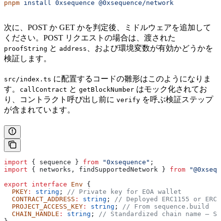
pnpm
 install
 0xsequence
 @0xsequence/network
次に、POST か GET かを判定後、ミドルウェアを追加して
ください。POST リクエストの場合は、渡された
と
、および環境変数が有効かどうかを
proofString
address
検証します。
に配置するコードの雛形はこのようになりま
src/index.ts
す。
と
はモック化されてお
callContract
getBlockNumber
り、コントラクト呼び出し前に
を呼ぶ検証ステップ
verify
が含まれています。
import
 { 
sequence
 } 
from
 "0xsequence"
;
import
 { 
networks
, 
findSupportedNetwork
 } 
from
 "@0xsequ
export
 interface
 Env
 {
  PKEY
:
 string
; 
// Private key for EOA wallet
  CONTRACT_ADDRESS
:
 string
; 
// Deployed ERC1155 or ERC7
  PROJECT_ACCESS_KEY
:
 string
; 
// From sequence.build
  CHAIN_HANDLE
:
 string
; 
// Standardized chain name – S