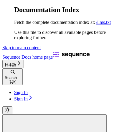
Documentation Index
Fetch the complete documentation index at:
/llms.txt
Use this file to discover all available pages before
exploring further.
Skip to main content
Sequence Docs
home page
日本語
Search...
⌘
K
Sign In
Sign In