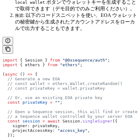
ボタンでウォレットキーを生成すること
local wallet
で取得できます（デモ目的でのみご利用ください）。
: 以下のコードスニペットを使い、EOA ウォレット
推奨
の秘密鍵から生成されたアカウントアドレスをローカ
ルで出力することもできます。
import
 { 
Session
 } 
from
 "@0xsequence/auth"
;
import
 { 
ethers
 } 
from
 "ethers"
;
(
async
 () 
=>
 {
  // Generate a new EOA
  // const wallet = ethers.Wallet.createRandom()
  // const privateKey = wallet.privateKey
  // Or, use an existing EOA private key
  const
 privateKey
 =
 ""
;
  // Open a Sequence session, this will find or create
  // a Sequence wallet controlled by your server EOA
  const
 session
 =
 await
 Session
.
singleSigner
({
    signer:
 privateKey
,
    projectAccessKey:
 "access_key"
,
  });