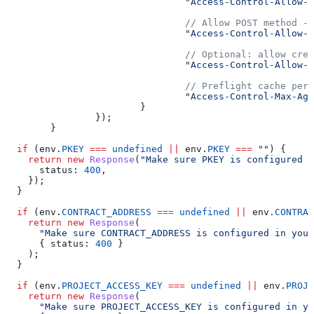
				"Access-Control-Allow-
				// Allow POST method
				"Access-Control-Allow-
				// Optional: allow cre
				"Access-Control-Allow
				// Preflight cache per
				"Access-Control-Max-Ag
			}
		});
	}
  if
 (
env
.
PKEY
 ===
 undefined
 ||
 env
.
PKEY
 ===
 ""
) {
    return
 new
 Response
(
"Make sure PKEY is configured i
      status:
 400
,
    });
  }
  if
 (
env
.
CONTRACT_ADDRESS
 ===
 undefined
 ||
 env
.
CONTRAC
    return
 new
 Response
(
      "Make sure CONTRACT_ADDRESS is configured in your
      { 
status:
 400
 }
    );
  }
  if
 (
env
.
PROJECT_ACCESS_KEY
 ===
 undefined
 ||
 env
.
PROJE
    return
 new
 Response
(
      "Make sure PROJECT_ACCESS_KEY is configured in yo