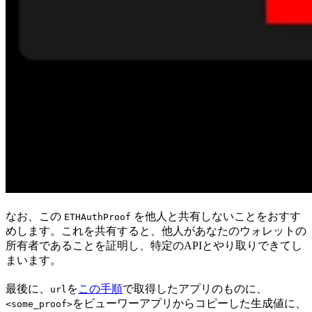
なお、この
を他人と共有しないことをおすす
ETHAuthProof
めします。これを共有すると、他人があなたのウォレットの
所有者であることを証明し、特定のAPIとやり取りできてし
まいます。
最後に、
を
この手順
で取得したアプリのものに、
url
をビューワーアプリからコピーした生成値に、
<some_proof>