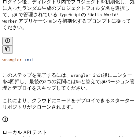
ログイン後、ディレクトリ内でプロジェクトを初期化し、気
に入ったランダム生成のプロジェクトフォルダ名を選択し
て、git で管理されている TypeScript の
"Hello World"
アプリケーションを初期化するプロンプトに従って
Worker
ください。
wrangler
 init
このステップを完了するには、
後にエンター
wrangler init
を4回押し、最後の2つの質問には
と答えてgitバージョン管
No
理とデプロイをスキップしてください。
これにより、クラウドにコードをデプロイできるスターター
リポジトリがクローンされます。
ローカル API テスト