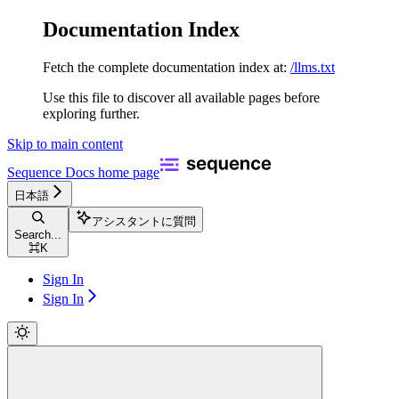
Documentation Index
Fetch the complete documentation index at:
/llms.txt
Use this file to discover all available pages before
exploring further.
Skip to main content
Sequence Docs
home page
日本語
アシスタントに質問
Search...
⌘
K
Sign In
Sign In