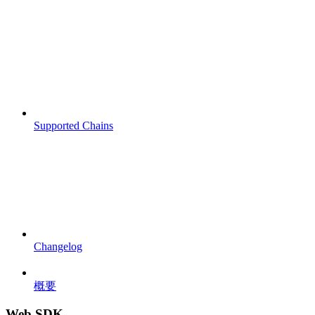
Supported Chains
Changelog
概要
Web SDK