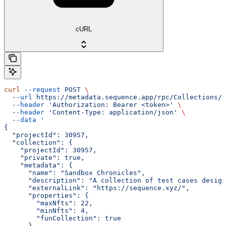
cURL
curl
 --request
 POST
 \
  --url
 https://metadata.sequence.app/rpc/Collections/C
  --header
 'Authorization: Bearer <token>'
 \
  --header
 'Content-Type: application/json'
 \
  --data
 '
{
  "projectId": 30957,
  "collection": {
    "projectId": 30957,
    "private": true,
    "metadata": {
      "name": "Sandbox Chronicles",
      "description": "A collection of test cases design
      "externalLink": "https://sequence.xyz/",
      "properties": {
        "maxNfts": 22,
        "minNfts": 4,
        "funCollection": true
      }