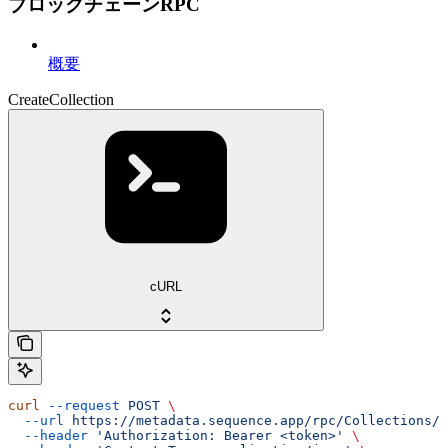
ブロックチェーンRPC
概要
CreateCollection
cURL
curl
 --request
 POST
 \
  --url
 https://metadata.sequence.app/rpc/Collections/C
  --header
 'Authorization: Bearer <token>'
 \