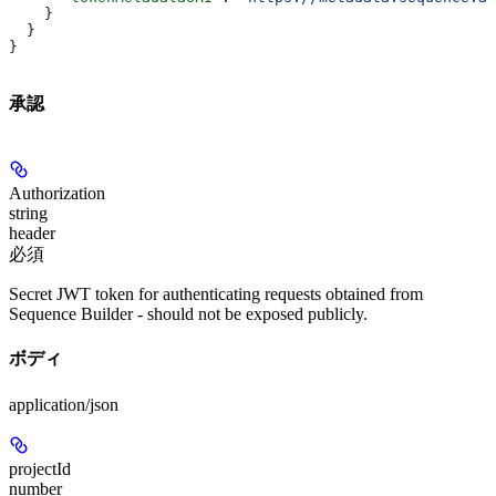
    }
  }
}
承認
Authorization
string
header
必須
Secret JWT token for authenticating requests obtained from
Sequence Builder - should not be exposed publicly.
ボディ
application/json
projectId
number