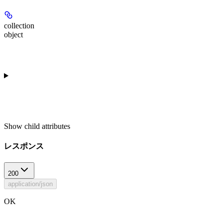
collection
object
Show
child attributes
レスポンス
200
application/json
OK