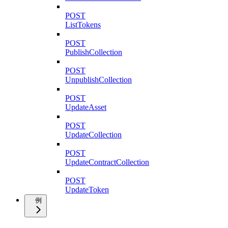
POST
ListTokens
POST
PublishCollection
POST
UnpublishCollection
POST
UpdateAsset
POST
UpdateCollection
POST
UpdateContractCollection
POST
UpdateToken
例