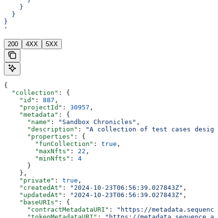
    }
  }
}
'
200
4XX
5XX
{
  "collection"
: {
    "id"
: 
887
,
    "projectId"
: 
30957
,
    "metadata"
: {
      "name"
: 
"Sandbox Chronicles"
,
      "description"
: 
"A collection of test cases design
      "properties"
: {
        "funCollection"
: 
true
,
        "maxNfts"
: 
22
,
        "minNfts"
: 
4
      }
    },
    "private"
: 
true
,
    "createdAt"
: 
"2024-10-23T06:56:39.027843Z"
,
    "updatedAt"
: 
"2024-10-23T06:56:39.027843Z"
,
    "baseURIs"
: {
      "contractMetadataURI"
: 
"https://metadata.sequence
      "tokenMetadataURI"
: 
"https://metadata.sequence.ap