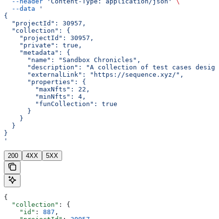
  --header
 'Content-Type: application/json'
 \
  --data
 '
{
  "projectId": 30957,
  "collection": {
    "projectId": 30957,
    "private": true,
    "metadata": {
      "name": "Sandbox Chronicles",
      "description": "A collection of test cases design
      "externalLink": "https://sequence.xyz/",
      "properties": {
        "maxNfts": 22,
        "minNfts": 4,
        "funCollection": true
      }
    }
  }
}
'
200
4XX
5XX
{
  "collection"
: {
    "id"
: 
887
,