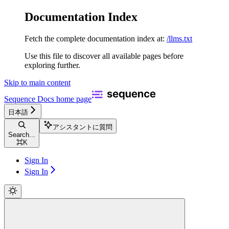
Documentation Index
Fetch the complete documentation index at:
/llms.txt
Use this file to discover all available pages before
exploring further.
Skip to main content
Sequence Docs
home page
日本語
アシスタントに質問
Search...
⌘
K
Sign In
Sign In