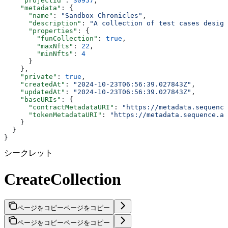
    "projectId"
: 
30957
,
    "metadata"
: {
      "name"
: 
"Sandbox Chronicles"
,
      "description"
: 
"A collection of test cases design
      "properties"
: {
        "funCollection"
: 
true
,
        "maxNfts"
: 
22
,
        "minNfts"
: 
4
      }
    },
    "private"
: 
true
,
    "createdAt"
: 
"2024-10-23T06:56:39.027843Z"
,
    "updatedAt"
: 
"2024-10-23T06:56:39.027843Z"
,
    "baseURIs"
: {
      "contractMetadataURI"
: 
"https://metadata.sequence
      "tokenMetadataURI"
: 
"https://metadata.sequence.ap
    }
  }
}
シークレット
CreateCollection
ページをコピー
ページをコピー
ページをコピー
ページをコピー