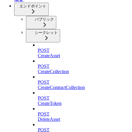
エンドポイント
パブリック
シークレット
POST
CreateAsset
POST
CreateCollection
POST
CreateContractCollection
POST
CreateToken
POST
DeleteAsset
POST