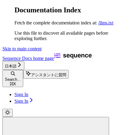
Documentation Index
Fetch the complete documentation index at:
/llms.txt
Use this file to discover all available pages before
exploring further.
Skip to main content
Sequence Docs
home page
日本語
アシスタントに質問
Search...
⌘
K
Sign In
Sign In