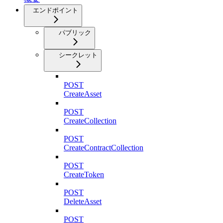
エンドポイント
パブリック
シークレット
POST
CreateAsset
POST
CreateCollection
POST
CreateContractCollection
POST
CreateToken
POST
DeleteAsset
POST