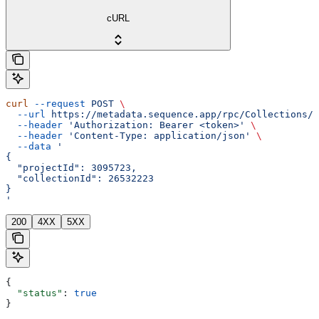
cURL
curl
 --request
 POST
 \
  --url
 https://metadata.sequence.app/rpc/Collections/D
  --header
 'Authorization: Bearer <token>'
 \
  --header
 'Content-Type: application/json'
 \
  --data
 '
{
  "projectId": 3095723,
  "collectionId": 26532223
}
'
200
4XX
5XX
{
  "status"
: 
true
}