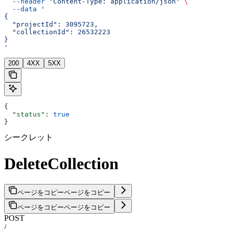
  --header
 'Content-Type: application/json'
 \
  --data
 '
{
  "projectId": 3095723,
  "collectionId": 26532223
}
'
200
4XX
5XX
{
  "status"
: 
true
}
シークレット
DeleteCollection
ページをコピー
ページをコピー
ページをコピー
ページをコピー
POST
/