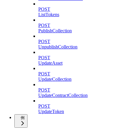
POST
ListTokens
POST
PublishCollection
POST
UnpublishCollection
POST
UpdateAsset
POST
UpdateCollection
POST
UpdateContractCollection
POST
UpdateToken
例