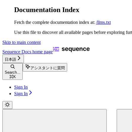
Documentation Index
Fetch the complete documentation index at:
/llms.txt
Use this file to discover all available pages before exploring fur
Skip to main content
Sequence Docs
home page
日本語
アシスタントに質問
Search...
⌘
K
Sign In
Sign In