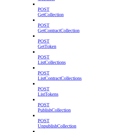
POST
GetCollection
POST
GetContractCollection
POST
GetToken
POST
ListCollections
POST
ListContractCollections
POST
ListTokens
POST
PublishCollection
POST
UnpublishCollection