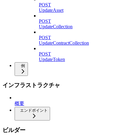
POST
UpdateAsset
POST
UpdateCollection
POST
UpdateContractCollection
POST
UpdateToken
例
インフラストラクチャ
概要
エンドポイント
ビルダー