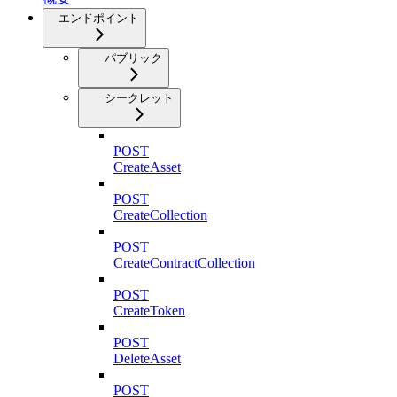
エンドポイント
パブリック
シークレット
POST
CreateAsset
POST
CreateCollection
POST
CreateContractCollection
POST
CreateToken
POST
DeleteAsset
POST