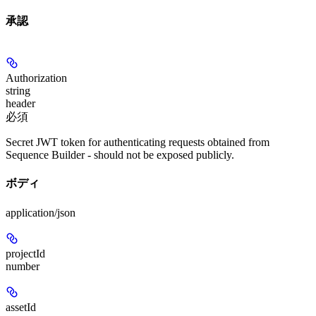
承認
Authorization
string
header
必須
Secret JWT token for authenticating requests obtained from
Sequence Builder - should not be exposed publicly.
ボディ
application/json
projectId
number
assetId