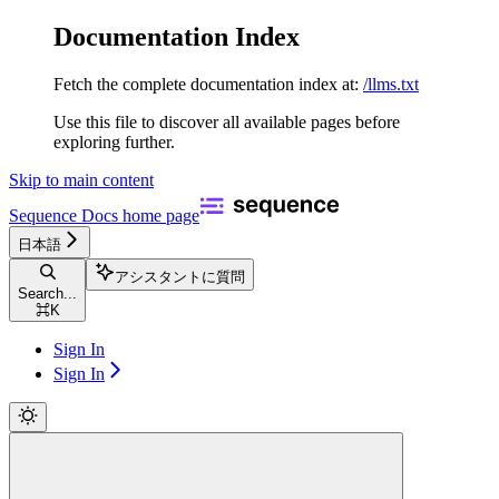
Documentation Index
Fetch the complete documentation index at:
/llms.txt
Use this file to discover all available pages before
exploring further.
Skip to main content
Sequence Docs
home page
日本語
アシスタントに質問
Search...
⌘
K
Sign In
Sign In