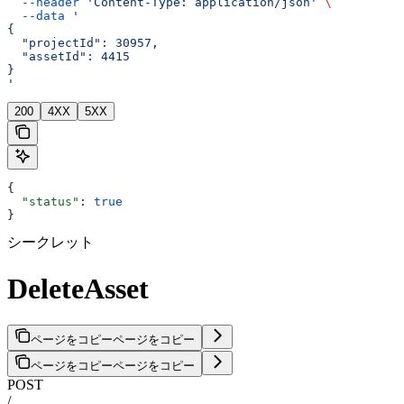
  --header
 'Content-Type: application/json'
 \
  --data
 '
{
  "projectId": 30957,
  "assetId": 4415
}
'
200
4XX
5XX
{
  "status"
: 
true
}
シークレット
DeleteAsset
ページをコピー
ページをコピー
ページをコピー
ページをコピー
POST
/