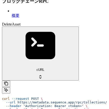
ブロックチェーンRPC
概要
DeleteAsset
cURL
curl
 --request
 POST
 \
  --url
 https://metadata.sequence.app/rpc/Collections/D
  --header
 'Authorization: Bearer <token>'
 \