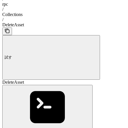
rpc
/
Collections
/
DeleteAsset
試す
DeleteAsset