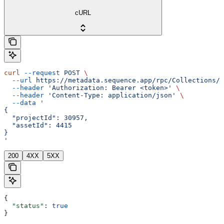
cURL
curl
 --request
 POST
 \
  --url
 https://metadata.sequence.app/rpc/Collections/D
  --header
 'Authorization: Bearer <token>'
 \
  --header
 'Content-Type: application/json'
 \
  --data
 '
{
  "projectId": 30957,
  "assetId": 4415
}
'
200
4XX
5XX
{
  "status"
: 
true
}