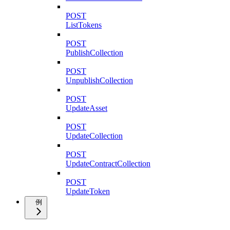
POST
ListTokens
POST
PublishCollection
POST
UnpublishCollection
POST
UpdateAsset
POST
UpdateCollection
POST
UpdateContractCollection
POST
UpdateToken
例