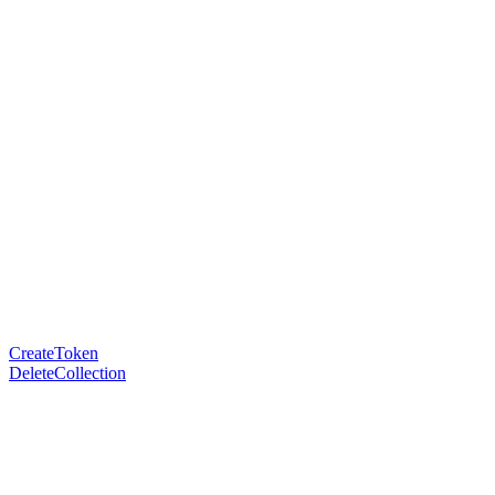
CreateToken
DeleteCollection