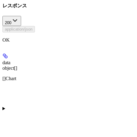
レスポンス
200
application/json
OK
data
object[]
[]Chart