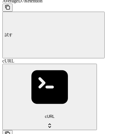
AverageD7Retention
試す
cURL
cURL