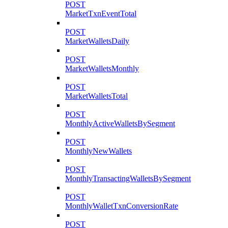
POST
MarketTxnEventTotal
POST
MarketWalletsDaily
POST
MarketWalletsMonthly
POST
MarketWalletsTotal
POST
MonthlyActiveWalletsBySegment
POST
MonthlyNewWallets
POST
MonthlyTransactingWalletsBySegment
POST
MonthlyWalletTxnConversionRate
POST