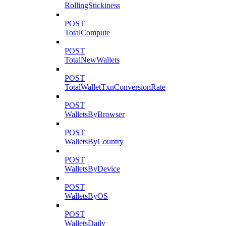
RollingStickiness
POST
TotalCompute
POST
TotalNewWallets
POST
TotalWalletTxnConversionRate
POST
WalletsByBrowser
POST
WalletsByCountry
POST
WalletsByDevice
POST
WalletsByOS
POST
WalletsDaily