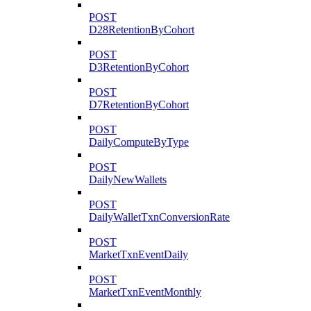
POST
D28RetentionByCohort
POST
D3RetentionByCohort
POST
D7RetentionByCohort
POST
DailyComputeByType
POST
DailyNewWallets
POST
DailyWalletTxnConversionRate
POST
MarketTxnEventDaily
POST
MarketTxnEventMonthly