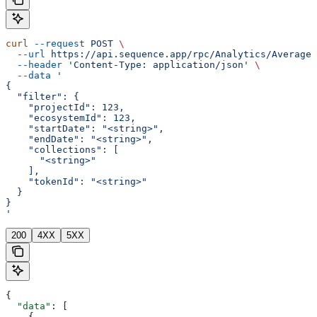
curl
 --request
 POST
 \
  --url
 https://api.sequence.app/rpc/Analytics/AverageD
  --header
 'Content-Type: application/json'
 \
  --data
 '
{
  "filter": {
    "projectId": 123,
    "ecosystemId": 123,
    "startDate": "<string>",
    "endDate": "<string>",
    "collections": [
      "<string>"
    ],
    "tokenId": "<string>"
  }
}
'
200
4XX
5XX
{
  "data"
: [
    {