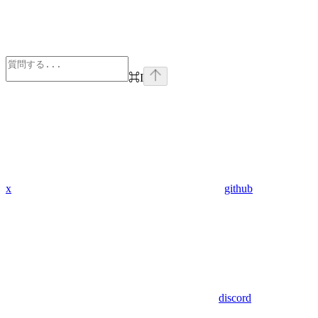
⌘
I
x
github
discord