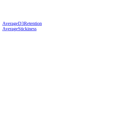
AverageD3Retention
AverageStickiness