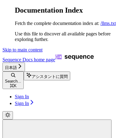
Documentation Index
Fetch the complete documentation index at:
/llms.txt
Use this file to discover all available pages before
exploring further.
Skip to main content
Sequence Docs
home page
日本語
アシスタントに質問
Search...
⌘
K
Sign In
Sign In