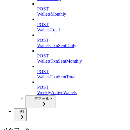
POST
WalletsMonthly
POST
WalletsTotal
POST
WalletsTxnSentDaily
POST
WalletsTxnSentMonthly
POST
WalletsTxnSentTotal
POST
WeeklyActiveWallets
デフォルト
例