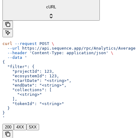
cURL
curl
 --request
 POST
 \
  --url
 https://api.sequence.app/rpc/Analytics/AverageD
  --header
 'Content-Type: application/json'
 \
  --data
 '
{
  "filter": {
    "projectId": 123,
    "ecosystemId": 123,
    "startDate": "<string>",
    "endDate": "<string>",
    "collections": [
      "<string>"
    ],
    "tokenId": "<string>"
  }
}
'
200
4XX
5XX