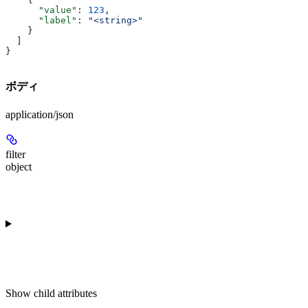
      "value"
: 
123
,
      "label"
: 
"<string>"
    }
  ]
}
ボディ
application/json
filter
object
Show
child attributes