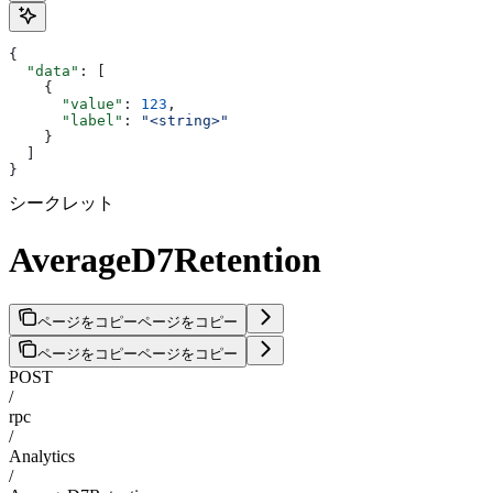
{
  "data"
: [
    {
      "value"
: 
123
,
      "label"
: 
"<string>"
    }
  ]
}
シークレット
AverageD7Retention
ページをコピー
ページをコピー
ページをコピー
ページをコピー
POST
/
rpc
/
Analytics
/