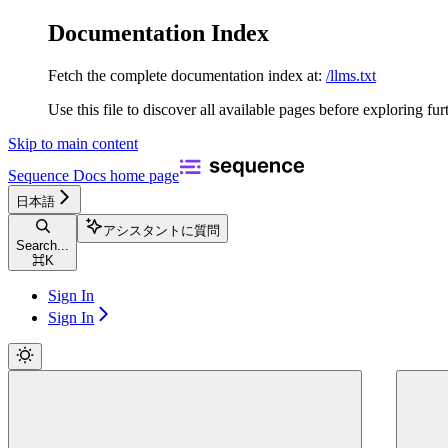
Documentation Index
Fetch the complete documentation index at:
/llms.txt
Use this file to discover all available pages before exploring fur
Skip to main content
Sequence Docs
home page
日本語
アシスタントに質問
Search...
⌘
K
Sign In
Sign In