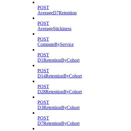
POST
AverageD7Retention
POST
AverageStickiness
POST
ComputeByService
POST
D1RetentionByCohort
POST
D14RetentionByCohort
POST
D28RetentionByCohort
POST
D3RetentionByCohort
POST
D7RetentionByCohort