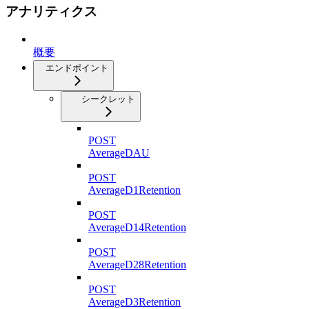
アナリティクス
概要
エンドポイント
シークレット
POST
AverageDAU
POST
AverageD1Retention
POST
AverageD14Retention
POST
AverageD28Retention
POST
AverageD3Retention