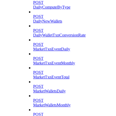
POST
DailyComputeByType
POST
DailyNewWallets
POST
DailyWalletTxnConversionRate
POST
MarketTxnEventDaily
POST
MarketTxnEventMonthly
POST
MarketTxnEventTotal
POST
MarketWalletsDaily
POST
MarketWalletsMonthly
POST