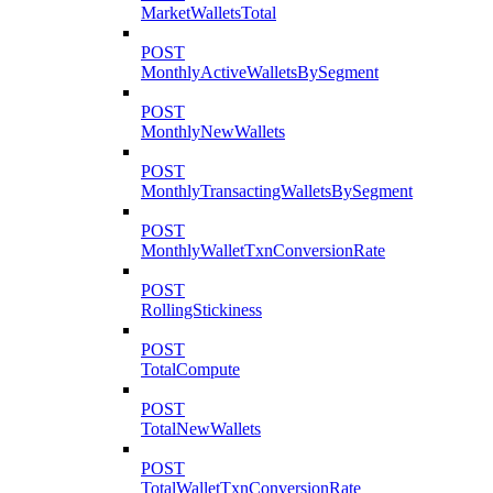
MarketWalletsTotal
POST
MonthlyActiveWalletsBySegment
POST
MonthlyNewWallets
POST
MonthlyTransactingWalletsBySegment
POST
MonthlyWalletTxnConversionRate
POST
RollingStickiness
POST
TotalCompute
POST
TotalNewWallets
POST
TotalWalletTxnConversionRate