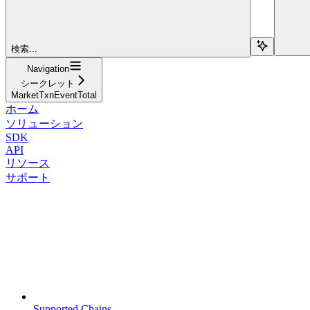
検索...
Navigation
シークレット
MarketTxnEventTotal
ホーム
ソリューション
SDK
API
リソース
サポート
Supported Chains