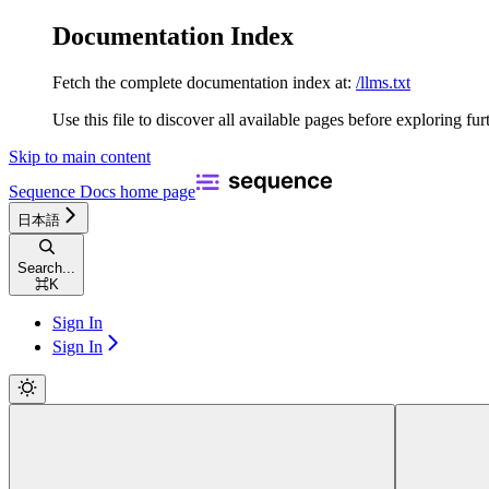
Documentation Index
Fetch the complete documentation index at:
/llms.txt
Use this file to discover all available pages before exploring fur
Skip to main content
Sequence Docs
home page
日本語
Search...
⌘
K
Sign In
Sign In