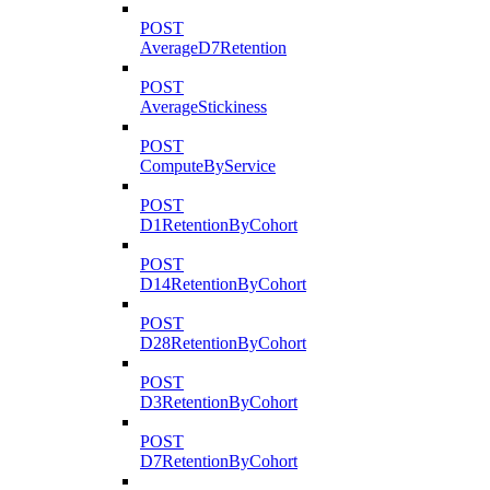
POST
AverageD7Retention
POST
AverageStickiness
POST
ComputeByService
POST
D1RetentionByCohort
POST
D14RetentionByCohort
POST
D28RetentionByCohort
POST
D3RetentionByCohort
POST
D7RetentionByCohort