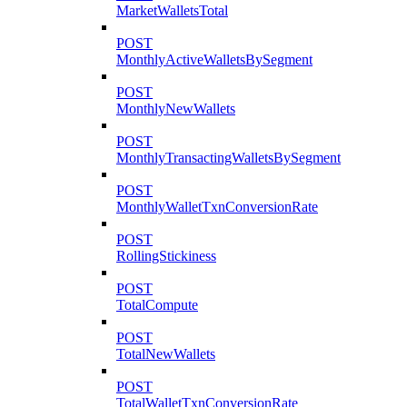
MarketWalletsTotal
POST
MonthlyActiveWalletsBySegment
POST
MonthlyNewWallets
POST
MonthlyTransactingWalletsBySegment
POST
MonthlyWalletTxnConversionRate
POST
RollingStickiness
POST
TotalCompute
POST
TotalNewWallets
POST
TotalWalletTxnConversionRate