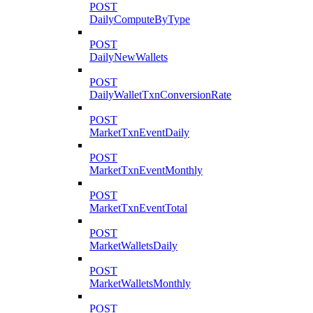
POST
DailyComputeByType
POST
DailyNewWallets
POST
DailyWalletTxnConversionRate
POST
MarketTxnEventDaily
POST
MarketTxnEventMonthly
POST
MarketTxnEventTotal
POST
MarketWalletsDaily
POST
MarketWalletsMonthly
POST