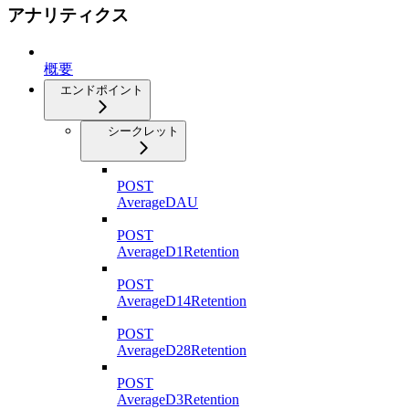
アナリティクス
概要
エンドポイント
シークレット
POST
AverageDAU
POST
AverageD1Retention
POST
AverageD14Retention
POST
AverageD28Retention
POST
AverageD3Retention