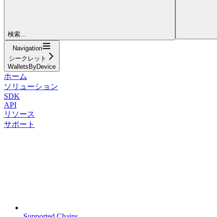
検索...
Navigation
シークレット
WalletsByDevice
ホーム
ソリューション
SDK
API
リソース
サポート
Supported Chains