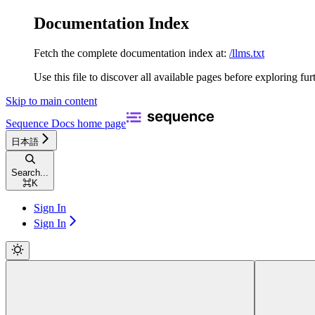
Documentation Index
Fetch the complete documentation index at:
/llms.txt
Use this file to discover all available pages before exploring fur
Skip to main content
Sequence Docs
home page
日本語
Search...
⌘
K
Sign In
Sign In