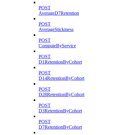
POST
AverageD7Retention
POST
AverageStickiness
POST
ComputeByService
POST
D1RetentionByCohort
POST
D14RetentionByCohort
POST
D28RetentionByCohort
POST
D3RetentionByCohort
POST
D7RetentionByCohort