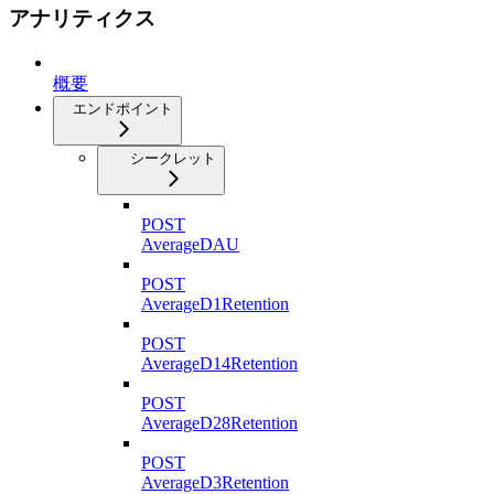
アナリティクス
概要
エンドポイント
シークレット
POST
AverageDAU
POST
AverageD1Retention
POST
AverageD14Retention
POST
AverageD28Retention
POST
AverageD3Retention