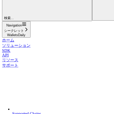
検索...
Navigation
シークレット
WalletsDaily
ホーム
ソリューション
SDK
API
リソース
サポート
Supported Chains