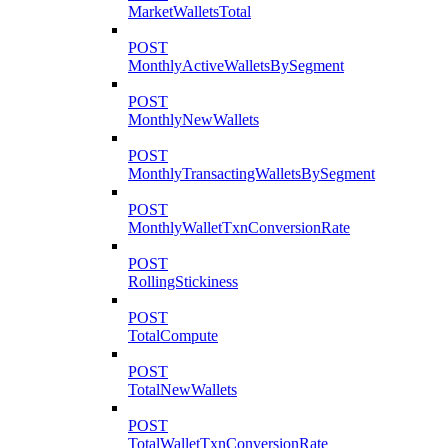
MarketWalletsTotal
POST
MonthlyActiveWalletsBySegment
POST
MonthlyNewWallets
POST
MonthlyTransactingWalletsBySegment
POST
MonthlyWalletTxnConversionRate
POST
RollingStickiness
POST
TotalCompute
POST
TotalNewWallets
POST
TotalWalletTxnConversionRate