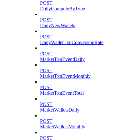
POST
DailyComputeByType
POST
DailyNewWallets
POST
DailyWalletTxnConversionRate
POST
MarketTxnEventDaily
POST
MarketTxnEventMonthly
POST
MarketTxnEventTotal
POST
MarketWalletsDaily
POST
MarketWalletsMonthly
POST