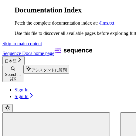
Documentation Index
Fetch the complete documentation index at:
/llms.txt
Use this file to discover all available pages before exploring fur
Skip to main content
Sequence Docs
home page
日本語
アシスタントに質問
Search...
⌘
K
Sign In
Sign In