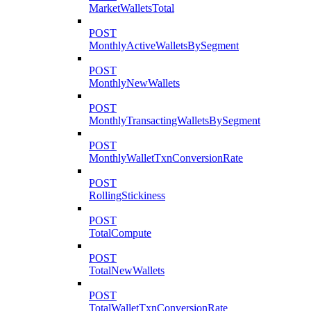
MarketWalletsTotal
POST
MonthlyActiveWalletsBySegment
POST
MonthlyNewWallets
POST
MonthlyTransactingWalletsBySegment
POST
MonthlyWalletTxnConversionRate
POST
RollingStickiness
POST
TotalCompute
POST
TotalNewWallets
POST
TotalWalletTxnConversionRate