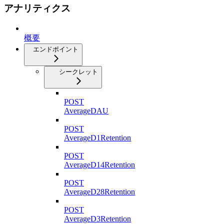
アナリティクス
概要
エンドポイント
シークレット
POST
AverageDAU
POST
AverageD1Retention
POST
AverageD14Retention
POST
AverageD28Retention
POST
AverageD3Retention