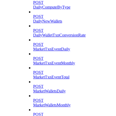
POST
DailyComputeByType
POST
DailyNewWallets
POST
DailyWalletTxnConversionRate
POST
MarketTxnEventDaily
POST
MarketTxnEventMonthly
POST
MarketTxnEventTotal
POST
MarketWalletsDaily
POST
MarketWalletsMonthly
POST