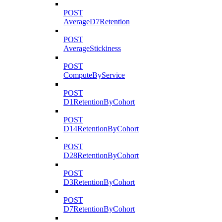
POST
AverageD7Retention
POST
AverageStickiness
POST
ComputeByService
POST
D1RetentionByCohort
POST
D14RetentionByCohort
POST
D28RetentionByCohort
POST
D3RetentionByCohort
POST
D7RetentionByCohort