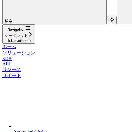
検索...
Navigation
シークレット
TotalCompute
ホーム
ソリューション
SDK
API
リソース
サポート
Supported Chains