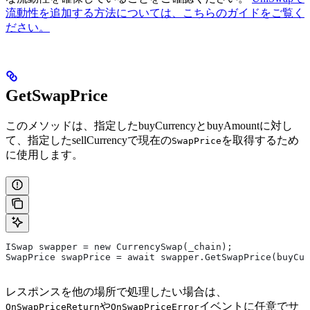
流動性を追加する方法については、こちらのガイドをご覧く
ださい。
GetSwapPrice
このメソッドは、指定したbuyCurrencyとbuyAmountに対し
て、指定したsellCurrencyで現在の
を取得するため
SwapPrice
に使用します。
ISwap swapper = new CurrencySwap(_chain);
SwapPrice swapPrice = await swapper.GetSwapPrice(buyCur
レスポンスを他の場所で処理したい場合は、
や
イベントに任意でサ
OnSwapPriceReturn
OnSwapPriceError