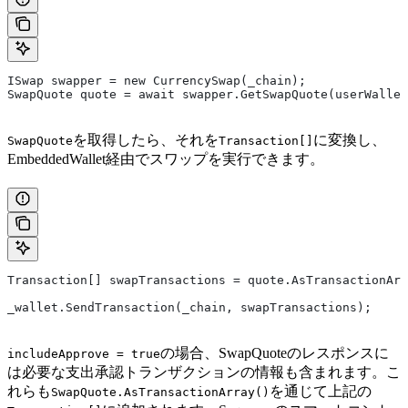
ISwap swapper = new CurrencySwap(_chain);
SwapQuote quote = await swapper.GetSwapQuote(userWallet
を取得したら、それを
に変換し、
SwapQuote
Transaction[]
EmbeddedWallet経由でスワップを実行できます。
Transaction[] swapTransactions = quote.AsTransactionArr
_wallet.SendTransaction(_chain, swapTransactions);
の場合、SwapQuoteのレスポンスに
includeApprove = true
は必要な支出承認トランザクションの情報も含まれます。こ
れらも
を通じて上記の
SwapQuote.AsTransactionArray()