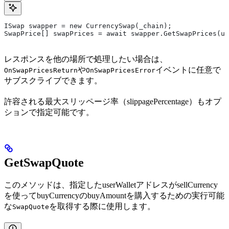
ISwap swapper = new CurrencySwap(_chain);
SwapPrice[] swapPrices = await swapper.GetSwapPrices(us
レスポンスを他の場所で処理したい場合は、
や
イベントに任意で
OnSwapPricesReturn
OnSwapPricesError
サブスクライブできます。
許容される最大スリッページ率（slippagePercentage）もオプ
ションで指定可能です。
GetSwapQuote
このメソッドは、指定したuserWalletアドレスがsellCurrency
を使ってbuyCurrencyのbuyAmountを購入するための実行可能
な
を取得する際に使用します。
SwapQuote