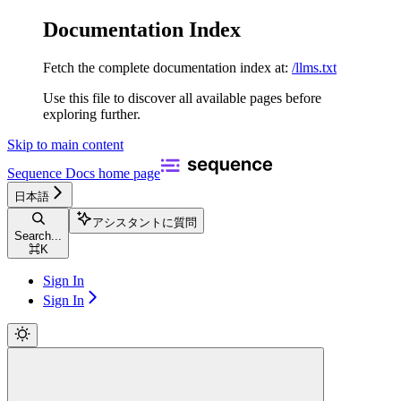
Documentation Index
Fetch the complete documentation index at:
/llms.txt
Use this file to discover all available pages before
exploring further.
Skip to main content
Sequence Docs
home page
日本語
アシスタントに質問
Search...
⌘
K
Sign In
Sign In