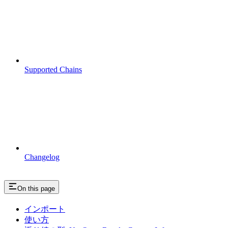
Supported Chains
Changelog
On this page
インポート
使い方