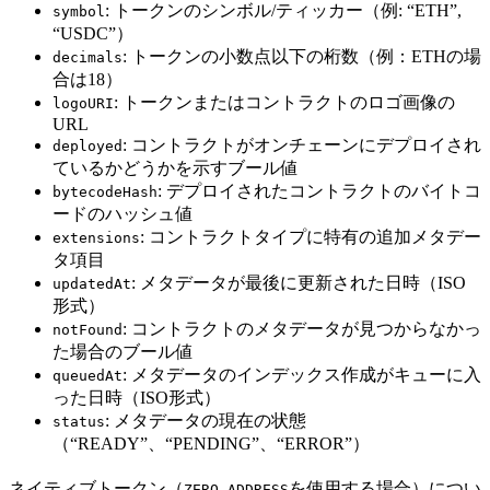
: トークンのシンボル/ティッカー（例: “ETH”,
symbol
“USDC”）
: トークンの小数点以下の桁数（例：ETHの場
decimals
合は18）
: トークンまたはコントラクトのロゴ画像の
logoURI
URL
: コントラクトがオンチェーンにデプロイされ
deployed
ているかどうかを示すブール値
: デプロイされたコントラクトのバイトコ
bytecodeHash
ードのハッシュ値
: コントラクトタイプに特有の追加メタデー
extensions
タ項目
: メタデータが最後に更新された日時（ISO
updatedAt
形式）
: コントラクトのメタデータが見つからなかっ
notFound
た場合のブール値
: メタデータのインデックス作成がキューに入
queuedAt
った日時（ISO形式）
: メタデータの現在の状態
status
（“READY”、“PENDING”、“ERROR”）
ネイティブトークン（
を使用する場合）につい
ZERO_ADDRESS