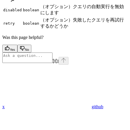
（オプション）クエリの自動実行を無効
disabled
boolean
にします
（オプション）失敗したクエリを再試行
retry
boolean
するかどうか
Was this page helpful?
Yes
No
⌘
I
x
github