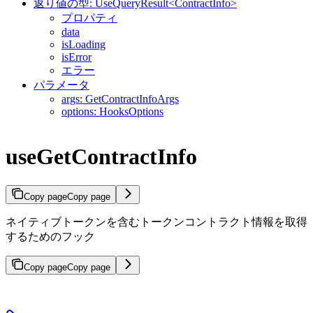
返り値の型: UseQueryResult<ContractInfo>
プロパティ
data
isLoading
isError
エラー
パラメータ
args: GetContractInfoArgs
options: HooksOptions
useGetContractInfo
Copy page
Copy page
ネイティブトークンを含むトークンコントラクト情報を取得
するためのフック
Copy page
Copy page