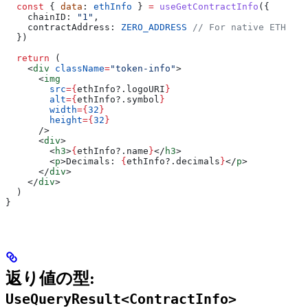
  const
 { 
data
: 
ethInfo
 } 
=
 useGetContractInfo
({
    chainID:
 "1"
,
    contractAddress:
 ZERO_ADDRESS
 // For native ETH
  })
  return
 (
    <
div
 className
=
"token-info"
>
      <
img
        src
=
{
ethInfo
?.
logoURI
}
        alt
=
{
ethInfo
?.
symbol
}
        width
=
{
32
}
        height
=
{
32
}
      />
      <
div
>
        <
h3
>
{
ethInfo
?.
name
}
</
h3
>
        <
p
>
Decimals: 
{
ethInfo
?.
decimals
}
</
p
>
      </
div
>
    </
div
>
  )
}
返り値の型:
UseQueryResult<ContractInfo>