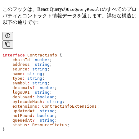
このフックは、React Queryの
のすべてのプロ
UseQueryResult
パティとコントラクト情報データを返します。詳細な構造は
以下の通りです:
interface
 ContractInfo
 {
    chainId
:
 number
;
    address
:
 string
;
    source
:
 string
;
    name
:
 string
;
    type
:
 string
;
    symbol
:
 string
;
    decimals
?:
 number
;
    logoURI
:
 string
;
    deployed
:
 boolean
;
    bytecodeHash
:
 string
;
    extensions
:
 ContractInfoExtensions
;
    updatedAt
:
 string
;
    notFound
:
 boolean
;
    queuedAt
?:
 string
;
    status
:
 ResourceStatus
;
}