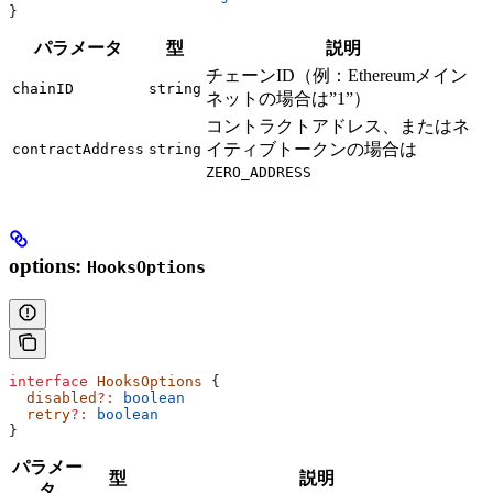
}
パラメータ
型
説明
チェーンID（例：Ethereumメイン
chainID
string
ネットの場合は”1”）
コントラクトアドレス、またはネ
イティブトークンの場合は
contractAddress
string
ZERO_ADDRESS
options:
HooksOptions
interface
 HooksOptions
 {
  disabled
?:
 boolean
  retry
?:
 boolean
}
パラメー
型
説明
タ