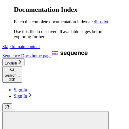
Documentation Index
Fetch the complete documentation index at:
/llms.txt
Use this file to discover all available pages before
exploring further.
Skip to main content
Sequence Docs
home page
English
Search...
⌘
K
Sign In
Sign In