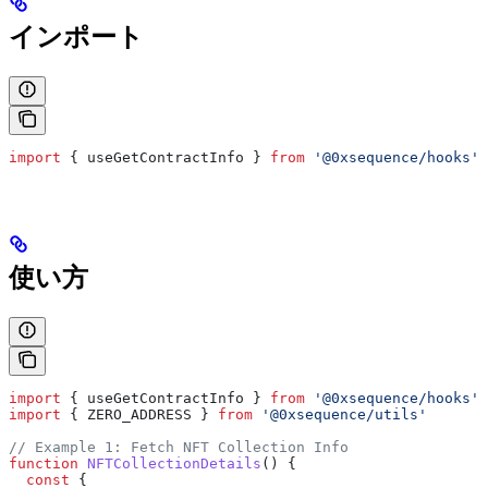
インポート
import
 { 
useGetContractInfo
 } 
from
 '@0xsequence/hooks'
使い方
import
 { 
useGetContractInfo
 } 
from
 '@0xsequence/hooks'
import
 { 
ZERO_ADDRESS
 } 
from
 '@0xsequence/utils'
// Example 1: Fetch NFT Collection Info
function
 NFTCollectionDetails
() {
  const
 {