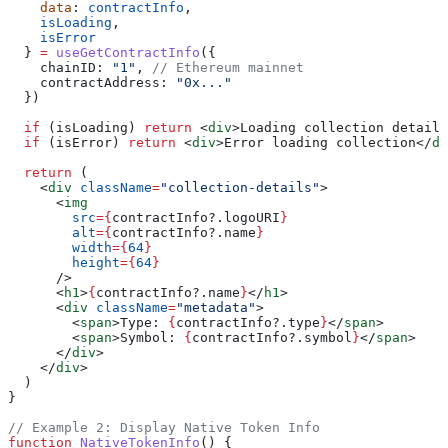
    data
: 
contractInfo
,
    isLoading
,
    isError
  } 
=
 useGetContractInfo
({
    chainID:
 "1"
, 
// Ethereum mainnet
    contractAddress:
 "0x..."
  })
  if
 (
isLoading
) 
return
 <
div
>
Loading collection details
  if
 (
isError
) 
return
 <
div
>
Error loading collection
</
di
  return
 (
    <
div
 className
=
"collection-details"
>
      <
img
        src
=
{
contractInfo
?.
logoURI
}
        alt
=
{
contractInfo
?.
name
}
        width
=
{
64
}
        height
=
{
64
}
      />
      <
h1
>
{
contractInfo
?.
name
}
</
h1
>
      <
div
 className
=
"metadata"
>
        <
span
>
Type: 
{
contractInfo
?.
type
}
</
span
>
        <
span
>
Symbol: 
{
contractInfo
?.
symbol
}
</
span
>
      </
div
>
    </
div
>
  )
}
// Example 2: Display Native Token Info
function
 NativeTokenInfo
() {