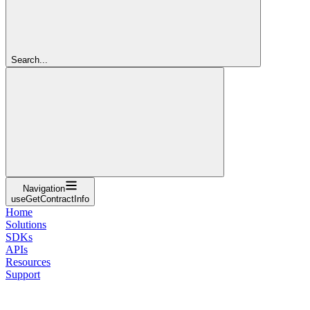
Search...
Navigation
useGetContractInfo
Home
Solutions
SDKs
APIs
Resources
Support