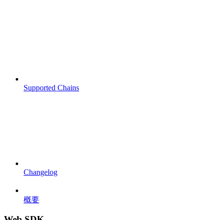
Supported Chains
Changelog
概要
Web SDK