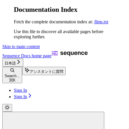
Documentation Index
Fetch the complete documentation index at:
/llms.txt
Use this file to discover all available pages before
exploring further.
Skip to main content
Sequence Docs
home page
日本語
アシスタントに質問
Search...
⌘
K
Sign In
Sign In