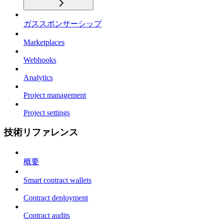
ガススポンサーシップ
Marketplaces
Webhooks
Analytics
Project management
Project settings
技術リファレンス
概要
Smart contract wallets
Contract deployment
Contract audits