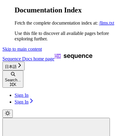
Documentation Index
Fetch the complete documentation index at:
/llms.txt
Use this file to discover all available pages before
exploring further.
Skip to main content
Sequence Docs
home page
日本語
Search...
⌘
K
Sign In
Sign In