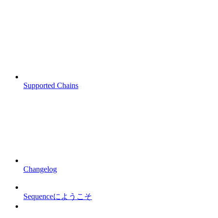
Supported Chains
Changelog
Sequenceにようこそ