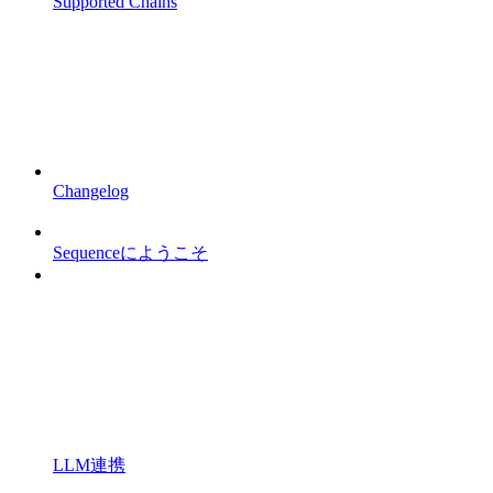
Supported Chains
Changelog
Sequenceにようこそ
LLM連携