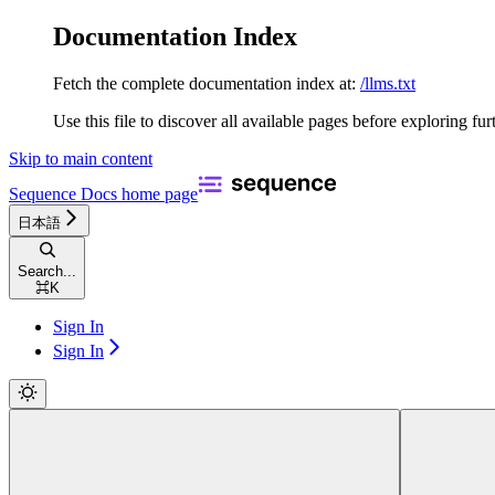
Documentation Index
Fetch the complete documentation index at:
/llms.txt
Use this file to discover all available pages before exploring fur
Skip to main content
Sequence Docs
home page
日本語
Search...
⌘
K
Sign In
Sign In