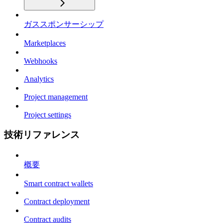
ガススポンサーシップ
Marketplaces
Webhooks
Analytics
Project management
Project settings
技術リファレンス
概要
Smart contract wallets
Contract deployment
Contract audits