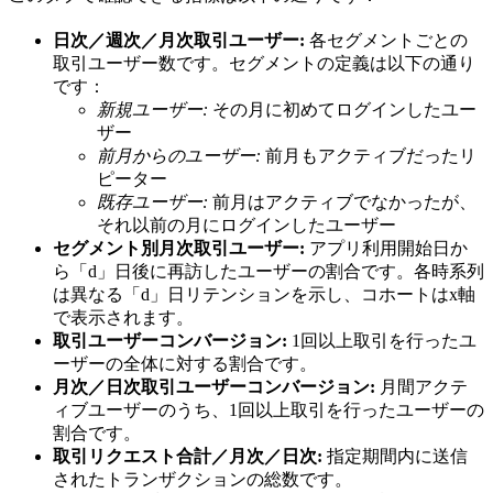
日次／週次／月次取引ユーザー:
各セグメントごとの
取引ユーザー数です。セグメントの定義は以下の通り
です：
新規ユーザー:
その月に初めてログインしたユー
ザー
前月からのユーザー:
前月もアクティブだったリ
ピーター
既存ユーザー:
前月はアクティブでなかったが、
それ以前の月にログインしたユーザー
セグメント別月次取引ユーザー:
アプリ利用開始日か
ら「d」日後に再訪したユーザーの割合です。各時系列
は異なる「d」日リテンションを示し、コホートはx軸
で表示されます。
取引ユーザーコンバージョン:
1回以上取引を行ったユ
ーザーの全体に対する割合です。
月次／日次取引ユーザーコンバージョン:
月間アクテ
ィブユーザーのうち、1回以上取引を行ったユーザーの
割合です。
取引リクエスト合計／月次／日次:
指定期間内に送信
されたトランザクションの総数です。