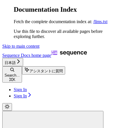
Documentation Index
Fetch the complete documentation index at:
/llms.txt
Use this file to discover all available pages before
exploring further.
Skip to main content
Sequence Docs
home page
日本語
アシスタントに質問
Search...
⌘
K
Sign In
Sign In