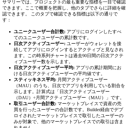
サマリーでは、プロジェクトの最も重要な指標を一目で確認
できます。ここで概要を把握し、他のタブでさらに詳細を確
認できます。 このタブで確認できる指標は以下の通りで
す：
ユニークユーザー合計数:
アプリにログインしたすべ
てのユニークユーザーの累計数です。
日次アクティブユーザー:
ユーザーがウォレットを接
続してアプリにログインするとアクティブと見なされ
ます。この時系列チャートは過去90日間の日次アクテ
ィブユーザー数を示します。
日次アクティブユーザー平均:
アプリの累計期間にお
ける日次アクティブユーザーの平均値です。
スティッキネス平均:
月間アクティブユーザー
（MAU）のうち、日次でアプリを利用している割合を
示します。計算式は「日次アクティブユーザー
（DAU）÷月間アクティブユーザー（MAU）」です。
取引ユーザー合計数:
マーケットプレイスで資産の売
買を行ったユーザーの合計数です。Builder経由でデプ
ロイされたマーケットプレイスで取引したユーザーの
みが対象で、他のマーケットプレイスでの取引は含ま
れません。