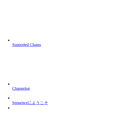
Supported Chains
Changelog
Sequenceにようこそ